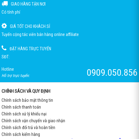
GIAO HÀNG TẬN NƠI
Có tính phí
GIÁ TỐT CHO KHÁCH SỈ
Tuyển cộng tác viên bán hàng online affiliate
ĐẶT HÀNG TRỰC TUYẾN
SĐT:
Hotline
0909.050.856
Hỗ trợ trực tuyến:
CHÍNH SÁCH VÀ QUY ĐỊNH
Chính sách bảo mật thông tin
Chính sách thanh toán
Chính sách xử lý khiếu nại
Chính sách vận chuyển và giao nhận
Chính sách đổi trả và hoàn tiền
Chính sách kiểm hàng