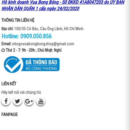
Hộ kinh doanh Vua Bong Bóng - Số ĐKKD 41A8047203 do ỦY BAN
NHÂN DÂN QUẬN 1 cấp ngày 24/02/2020
THÔNG TIN LIÊN HỆ
Địa chỉ:
100/35 Cô Bắc, Cầu Ông Lãnh, Hồ Chí Minh.
Hotline:
0909.050.856
Email:
inlogovuabongbongshop@gmail.com
Thứ 2 - 7: 9h - 20h ; Chủ Nhật: Nghỉ.
LIÊN KẾT
Hãy kết nối với chúng tôi.
FANPAGE