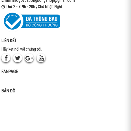
Email:
inlogovuabongbongshop@gmail.com
Thứ 2 - 7: 9h - 20h ; Chủ Nhật: Nghỉ.
LIÊN KẾT
Hãy kết nối với chúng tôi.
FANPAGE
BẢN ĐỒ