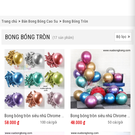
Trang chủ
Bán Bong Bóng Cao Su
Bong Bóng Tròn
BONG BÓNG TRÒN
Bộ lọc
(17 sản phẩm)
Bong bóng tròn siêu nhũ Chrome 15cm 6 inch Trung Quốc
Bong bóng tròn siêu nhũ Chrome 25cm 10 inch Trung Quốc
58.000 ₫
48.000 ₫
100 cái/gói
50 cái/gói