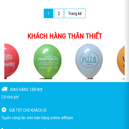
1
2
Trang kế
KHÁCH HÀNG THÂN THIẾT
GIAO HÀNG TẬN NƠI
Có tính phí
GIÁ TỐT CHO KHÁCH SỈ
Tuyển cộng tác viên bán hàng online affiliate