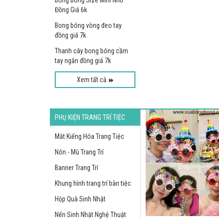
Bong Bóng Size Mini Nhỏ
Đồng Giá 6k
Bong bóng vòng đeo tay
đồng giá 7k
Thanh cây bong bóng cầm
tay ngắn đồng giá 7k
Xem tất cả
PHỤ KIỆN TRANG TRÍ TIỆC
Mắt Kiếng Hóa Trang Tiệc
Nón - Mũ Trang Trí
Banner Trang Trí
Khung hình trang trí bàn tiệc
Hộp Quà Sinh Nhật
Nến Sinh Nhật Nghệ Thuật