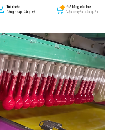
Tài khoản
Giỏ hàng của bạn
Đăng nhập
,
Đăng ký
Vận chuyển toàn quốc