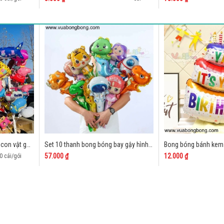
Set 10 bong bóng hình thú con vật gắn que trong size trung
Set 10 thanh bong bóng bay gậy hình thú tay cầm dài đủ mẫu
57.000 ₫
12.000 ₫
0 cái/gói