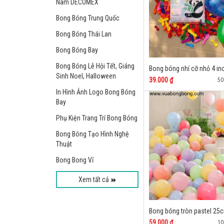
Nam DECOMEX
Bong Bóng Trung Quốc
Bong Bóng Thái Lan
Bong Bóng Bay
Bong Bóng Lễ Hội Tết, Giáng
Sinh Noel, Halloween
39.000 ₫
50
In Hình Ảnh Logo Bong Bóng
Bay
Phụ Kiện Trang Trí Bong Bóng
Bong Bóng Tạo Hình Nghệ
Thuật
Bong Bong Vỉ
Xem tất cả
59.000 ₫
10