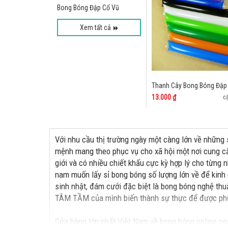
Bong Bóng Đập Cổ Vũ
Xem tất cả
13.000 ₫
cặ
Với nhu cầu thị trường ngày một càng lớn về những
mệnh mang theo phục vụ cho xã hội một nơi cung cấ
giới và có nhiều chiết khấu cực kỳ hợp lý cho từng 
nam muốn lấy sỉ bong bóng số lượng lớn về để kinh d
sinh nhật, đám cưới đặc biệt là bong bóng nghệ thu
TÂM TẦM của mình biến thành sự thực để được phụng
Cửa hàng lớn nhất Việt Nam về bong bóng online ng