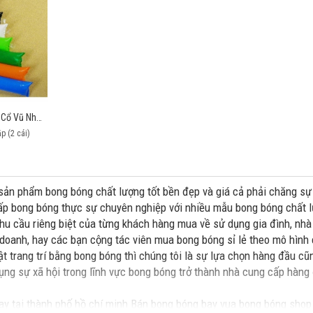
Thanh Cây Bong Bóng Đập Cổ Vũ Nhựa PE Dẻo Phao Hơi
p (2 cái)
 sản phẩm bong bóng chất lượng tốt bền đẹp và giá cả phải chăng s
p bong bóng thực sự chuyên nghiệp với nhiều mẫu bong bóng chất l
nhu cầu riêng biệt của từng khách hàng mua về sử dụng gia đình, nhà
oanh, hay các bạn cộng tác viên mua bong bóng sỉ lẻ theo mô hình ch
ật trang trí bằng bong bóng thì chúng tôi là sự lựa chọn hàng đầu 
 sự xã hội trong lĩnh vực bong bóng trở thành nhà cung cấp hàng đ
ay tại thành phố hồ chí minh Bán bong bóng bay vua bong bóng shop