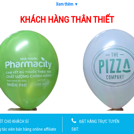
 bắc vào nam ngày một tăng nhiều theo cấp số nhân, cửa hàng vua b
Xem thêm ▼
àng mỗi ngày hoàn thành tốt sứ mệnh của mình và cửa hàng sẽ hoàn t
KHÁCH HÀNG THÂN THIẾT
từ thái lan có nhiều thương hiệu khác nhau cạnh tranh với nhau về 
g trang trí thì đánh giá riêng của shop thì thương hiệu bong bóng B
huẩn chỉnh không sai màu tại bất kỳ thời điểm nào. Còn về chất lượn
hông qua những lần thực tế đi trang trí, bơm bóng bay sự kiện lớn 
bóng trên thị trường Việt Nam hiện nay (Mặc dù việc nổ vẫn có, nếu 
o kinh nghiệm cũng như quan điểm riêng của shop để chia sẻ đến cho
dòng bong bóng khác có mặt trên thị trường một chút nhưng bù về ch
ác loại khác đến từ trung quốc giá thành chắc chắn sẽ rất rẻ hơn s
ng nghệ sử dụng chế tạo không được kiểm chứng, độc hại và thể hiện 
 phẩm bong bóng BK LATEX đã được cấp giấy chứng nhận QA3 phù hợp 
lái mua bán ngoài thị trường làm hàng nhái sản phẩm (rất dễ chỉ cần
ừ sản thương hiệu trên cũng rất nhiều các kênh phân phối của các p
c chợ đầu mối như chợ lớn, chợ bình tây, vv..... nơi hội tụ rất nhi
g nhái giả là điều khó tránh khỏi (chủ sạp chợ nào thì cũng điều ch
ỐT CHO KHÁCH SỈ
ĐẶT HÀNG TRỰC TUYẾN
 có những thương lái làm ăn chân chính có sao bán vậy sản phẩm đún
tác viên bán hàng online affiliate
SĐT:
hông ai muốn bạn biết những người đó.