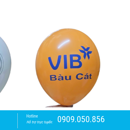
ong bóng rất biết ơn tới quý khách hàng cũng như
hiện mình hơn qua từng ngày một.
giá cả cũng như chất lượng nhưng sau qua thời gian
K LATEX là sản phẩm có độ ổn định tốt về chất lượng
g cao su quyết định bong bóng có nổ hay không có
nhỏ khác nhau, cửa hàng xin khẳng định bong bóng
nói không có thì chắc chắn đó là phi lí và không có
 quý khách hàng. Chính thế cân đối giữa giá và
ất lượng thì bong bóng của Thái Lan hãng BK LATEX
o với bong bóng Thái Lan nhưng đúng câu ông bà xưa
rõ ràng qua nhiều kênh thông tin nhà nước báo đài
cho trẻ em tuổi trở lên sử dụng.
 bao bì là được) và chất lượng bong bóng khác vào
hẩm này thường đánh vào mục đích thích rẻ của một
ều sản phẩm rẻ không rõ nguồn gốc để kinh doanh
ắc rằng là hàng chính hãng chẳng lẽ nói hàng nhái)
Hotline
0909.050.856
Hỗ trợ trực tuyến:
g gốc nhưng đó là bạn phải biết tìm kiếm thông tin