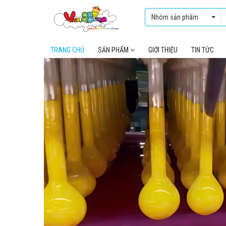
Nhóm sản phẩm
TRANG CHỦ
SẢN PHẨM
GIỚI THIỆU
TIN TỨC