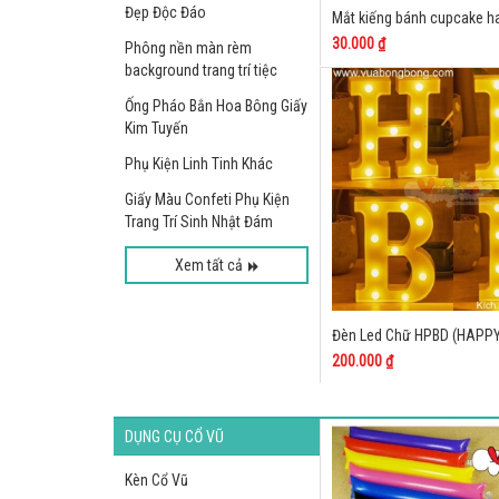
Đẹp Độc Đáo
30.000 ₫
Phông nền màn rèm
background trang trí tiệc
Ống Pháo Bắn Hoa Bông Giấy
Kim Tuyến
Phụ Kiện Linh Tinh Khác
Giấy Màu Confeti Phụ Kiện
Trang Trí Sinh Nhật Đám
Xem tất cả
Đèn Led Chữ HPBD (HAPPY
200.000 ₫
DỤNG CỤ CỔ VŨ
Kèn Cổ Vũ