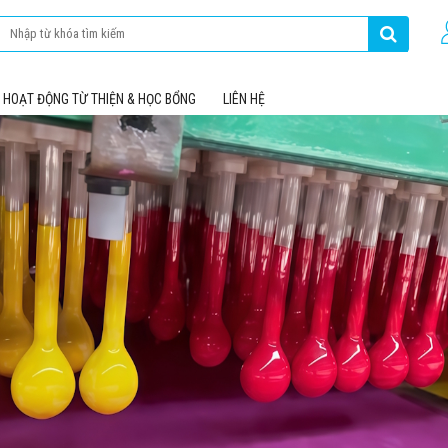
HOẠT ĐỘNG TỪ THIỆN & HỌC BỔNG
LIÊN HỆ