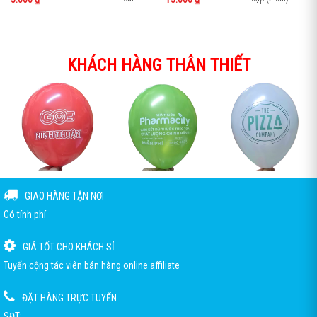
KHÁCH HÀNG THÂN THIẾT
GIAO HÀNG TẬN NƠI
Có tính phí
GIÁ TỐT CHO KHÁCH SỈ
Tuyển cộng tác viên bán hàng online affiliate
ĐẶT HÀNG TRỰC TUYẾN
SĐT: