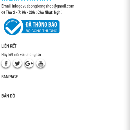
Email:
inlogovuabongbongshop@gmail.com
Thứ 2 - 7: 9h - 20h ; Chủ Nhật: Nghỉ.
LIÊN KẾT
Hãy kết nối với chúng tôi.
FANPAGE
BẢN ĐỒ