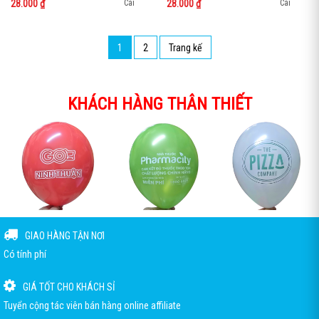
28.000 ₫
28.000 ₫
Cái
Cái
1
2
Trang kế
KHÁCH HÀNG THÂN THIẾT
GIAO HÀNG TẬN NƠI
Có tính phí
GIÁ TỐT CHO KHÁCH SỈ
Tuyển cộng tác viên bán hàng online affiliate