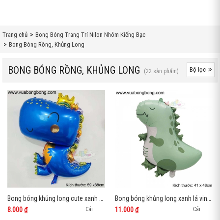
Trang chủ
Bong Bóng Trang Trí Nilon Nhôm Kiếng Bạc
Bong Bóng Rồng, Khủng Long
BONG BÓNG RỒNG, KHỦNG LONG
Bộ lọc
(22 sản phẩm)
Bong bóng khủng long cute xanh dương
Bong bóng khủng long xanh lá vintage
8.000 ₫
11.000 ₫
Cái
Cái