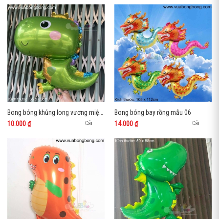
Bong bóng khủng long vương miệng
Bong bóng bay rồng mẫu 06
10.000 ₫
14.000 ₫
Cái
Cái