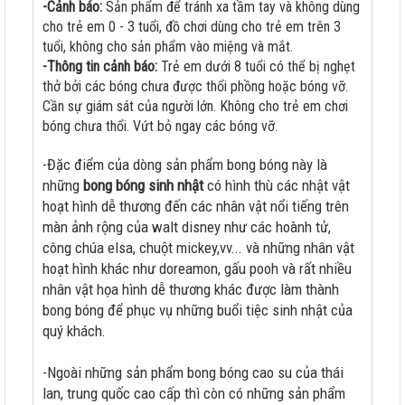
-Cảnh báo:
Sản phẩm để tránh xa tầm tay và không dùng
cho trẻ em 0 - 3 tuổi, đồ chơi dùng cho trẻ em trên 3
tuổi, không cho sản phẩm vào miệng và mắt.
-Thông tin cảnh báo:
Trẻ em dưới 8 tuổi có thể bị nghẹt
thở bởi các bóng chưa được thổi phồng hoặc bóng vỡ.
Cần sự giám sát của người lớn. Không cho trẻ em chơi
bóng chưa thổi. Vứt bỏ ngay các bóng vỡ.
-Đặc điểm của dòng sản phẩm bong bóng này là
những
bong bóng sinh nhật
có hình thù các nhật vật
hoạt hình dễ thương đến các nhân vật nổi tiếng trên
màn ảnh rộng của walt disney như các hoành tử,
công chúa elsa, chuột mickey,vv... và những nhân vật
hoạt hình khác như doreamon, gấu pooh và rất nhiều
nhân vật họa hình dễ thương khác được làm thành
bong bóng để phục vụ những buổi tiệc sinh nhật của
quý khách.
-Ngoài những sản phẩm bong bóng cao su của thái
lan, trung quốc cao cấp thì còn có những sản phẩm