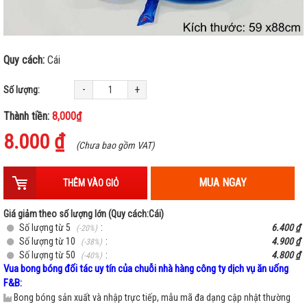
Quy cách:
Cái
-
+
Số lượng:
Thành tiền:
8,000₫
8.000 ₫
(Chưa bao gồm VAT)
MUA NGAY
THÊM VÀO GIỎ
Giá giảm theo số lượng lớn (Quy cách:Cái)
Số lượng từ 5
:
6.400 ₫
(-20%)
Số lượng từ 10
:
4.900 ₫
(-38%)
Số lượng từ 50
:
4.800 ₫
(-40%)
Vua bong bóng đối tác uy tín của chuỗi nhà hàng công ty dịch vụ ăn uống
F&B:
Bong bóng sản xuất và nhập trực tiếp, mẫu mã đa dạng cập nhật thường