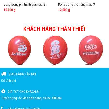
Bong bóng phi hành gia mẫu 2
Bong bóng thỏ hồng mẫu 3
10.000 ₫
12.000 ₫
KHÁCH HÀNG THÂN THIẾT
GIAO HÀNG TẬN NƠI
Có tính phí
GIÁ TỐT CHO KHÁCH SỈ
Tuyển cộng tác viên bán hàng online affiliate