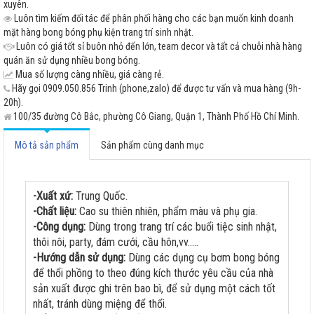
xuyên.
Luôn tìm kiếm đối tác để phân phối hàng cho các bạn muốn kinh doanh
mặt hàng bong bóng phụ kiện trang trí sinh nhật.
Luôn có giá tốt sỉ buôn nhỏ đến lớn, team decor và tất cả chuỗi nhà hàng
quán ăn sử dụng nhiều bong bóng.
Mua số lượng càng nhiều, giá càng rẻ.
Hãy gọi 0909.050.856 Trinh (phone,zalo) để được tư vấn và mua hàng (9h-
20h).
100/35 đường Cô Bắc, phường Cô Giang, Quận 1, Thành Phố Hồ Chí Minh.
Mô tả sản phẩm
Sản phẩm cùng danh mục
-Xuất xứ:
Trung Quốc.
-Chất liệu:
Cao su thiên nhiên, phẩm màu và phụ gia.
-Công dụng:
Dùng trong trang trí các buổi tiệc sinh nhật,
thôi nôi, party, đám cưới, cầu hôn,vv.....
-Hướng dẫn sử dụng:
Dùng các dụng cụ bơm bong bóng
để thổi phồng to theo đúng kích thước yêu cầu của nhà
sản xuất được ghi trên bao bì, để sử dụng một cách tốt
nhất, tránh dùng miệng để thổi.