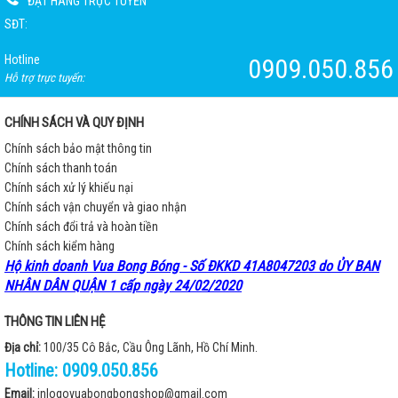
ĐẶT HÀNG TRỰC TUYẾN
SĐT:
Hotline
0909.050.856
Hỗ trợ trực tuyến:
CHÍNH SÁCH VÀ QUY ĐỊNH
Chính sách bảo mật thông tin
Chính sách thanh toán
Chính sách xử lý khiếu nại
Chính sách vận chuyển và giao nhận
Chính sách đổi trả và hoàn tiền
Chính sách kiểm hàng
Hộ kinh doanh Vua Bong Bóng - Số ĐKKD 41A8047203 do ỦY BAN
NHÂN DÂN QUẬN 1 cấp ngày 24/02/2020
THÔNG TIN LIÊN HỆ
Địa chỉ:
100/35 Cô Bắc, Cầu Ông Lãnh, Hồ Chí Minh.
Hotline:
0909.050.856
Email:
inlogovuabongbongshop@gmail.com