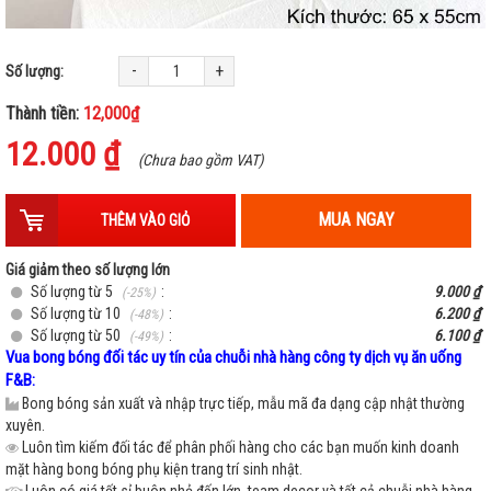
-
+
Số lượng:
Thành tiền:
12,000₫
12.000 ₫
(Chưa bao gồm VAT)
MUA NGAY
THÊM VÀO GIỎ
Giá giảm theo số lượng lớn
Số lượng từ 5
:
9.000 ₫
(-25%)
Số lượng từ 10
:
6.200 ₫
(-48%)
Số lượng từ 50
:
6.100 ₫
(-49%)
Vua bong bóng đối tác uy tín của chuỗi nhà hàng công ty dịch vụ ăn uống
F&B:
Bong bóng sản xuất và nhập trực tiếp, mẫu mã đa dạng cập nhật thường
xuyên.
Luôn tìm kiếm đối tác để phân phối hàng cho các bạn muốn kinh doanh
mặt hàng bong bóng phụ kiện trang trí sinh nhật.
Luôn có giá tốt sỉ buôn nhỏ đến lớn, team decor và tất cả chuỗi nhà hàng