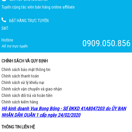
Tuyển cộng tác viên bán hàng online affiliate
ĐẶT HÀNG TRỰC TUYẾN
SĐT:
Hotline
0909.050.856
Hỗ trợ trực tuyến:
CHÍNH SÁCH VÀ QUY ĐỊNH
Chính sách bảo mật thông tin
Chính sách thanh toán
Chính sách xử lý khiếu nại
Chính sách vận chuyển và giao nhận
Chính sách đổi trả và hoàn tiền
Chính sách kiểm hàng
Hộ kinh doanh Vua Bong Bóng - Số ĐKKD 41A8047203 do ỦY BAN
NHÂN DÂN QUẬN 1 cấp ngày 24/02/2020
THÔNG TIN LIÊN HỆ