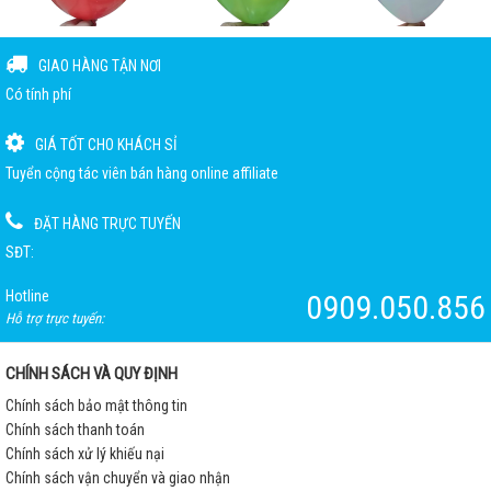
GIAO HÀNG TẬN NƠI
Có tính phí
GIÁ TỐT CHO KHÁCH SỈ
Tuyển cộng tác viên bán hàng online affiliate
ĐẶT HÀNG TRỰC TUYẾN
SĐT:
Hotline
0909.050.856
Hỗ trợ trực tuyến:
CHÍNH SÁCH VÀ QUY ĐỊNH
Chính sách bảo mật thông tin
Chính sách thanh toán
Chính sách xử lý khiếu nại
Chính sách vận chuyển và giao nhận