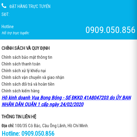
ĐẶT HÀNG TRỰC TUYẾN
SĐT:
Hotline
0909.050.856
Hỗ trợ trực tuyến:
CHÍNH SÁCH VÀ QUY ĐỊNH
Chính sách bảo mật thông tin
Chính sách thanh toán
Chính sách xử lý khiếu nại
Chính sách vận chuyển và giao nhận
Chính sách đổi trả và hoàn tiền
Chính sách kiểm hàng
Hộ kinh doanh Vua Bong Bóng - Số ĐKKD 41A8047203 do ỦY BAN
NHÂN DÂN QUẬN 1 cấp ngày 24/02/2020
THÔNG TIN LIÊN HỆ
Địa chỉ:
100/35 Cô Bắc, Cầu Ông Lãnh, Hồ Chí Minh.
Hotline:
0909.050.856