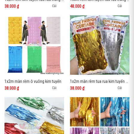
38.000 ₫
48.000 ₫
Cái
Cái
1x2m màn rèm ô vuông kim tuyến
1x2m màn rèm tua rua kim tuyến gân
38.000 ₫
38.000 ₫
Cái
Cái