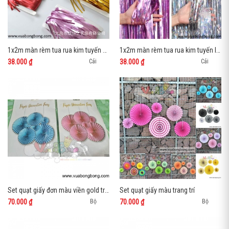
1x2m màn rèm tua rua kim tuyến nhũ mờ
1x2m màn rèm tua rua kim tuyến lấp lánh
38.000 ₫
38.000 ₫
Cái
Cái
Set quạt giấy đơn màu viền gold trang trí
Set quạt giấy màu trang trí
70.000 ₫
70.000 ₫
Bộ
Bộ