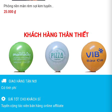
Phông nền màn rèm sợi kim tuyến 1m
25.000 ₫
KHÁCH HÀNG THÂN THIẾT
GIAO HÀNG TẬN NƠI
Có tính phí
GIÁ TỐT CHO KHÁCH SỈ
Tuyển cộng tác viên bán hàng online affiliate