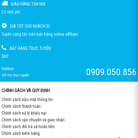
GIAO HÀNG TẬN NƠI
Có tính phí
GIÁ TỐT CHO KHÁCH SỈ
Tuyển cộng tác viên bán hàng online affiliate
ĐẶT HÀNG TRỰC TUYẾN
SĐT:
Hotline
0909.050.856
Hỗ trợ trực tuyến:
CHÍNH SÁCH VÀ QUY ĐỊNH
Chính sách bảo mật thông tin
Chính sách thanh toán
Chính sách xử lý khiếu nại
Chính sách vận chuyển và giao nhận
Chính sách đổi trả và hoàn tiền
Chính sách kiểm hàng