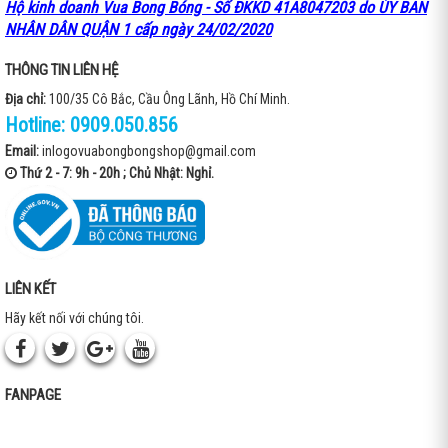
Hộ kinh doanh Vua Bong Bóng - Số ĐKKD 41A8047203 do ỦY BAN
NHÂN DÂN QUẬN 1 cấp ngày 24/02/2020
THÔNG TIN LIÊN HỆ
Địa chỉ:
100/35 Cô Bắc, Cầu Ông Lãnh, Hồ Chí Minh.
Hotline:
0909.050.856
Email:
inlogovuabongbongshop@gmail.com
Thứ 2 - 7: 9h - 20h ; Chủ Nhật: Nghỉ.
LIÊN KẾT
Hãy kết nối với chúng tôi.
FANPAGE