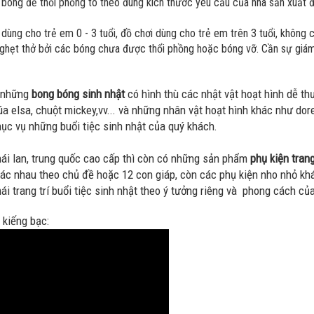
ng để thổi phồng to theo đúng kích thước yêu cầu của nhà sản xuất đư
ùng cho trẻ em 0 - 3 tuổi, đồ chơi dùng cho trẻ em trên 3 tuổi, không
nghẹt thở bởi các bóng chưa được thổi phồng hoặc bóng vỡ. Cần sự giám
à những
bong bóng sinh nhật
có hình thù các nhật vật hoạt hình dễ th
a elsa, chuột mickey,vv... và những nhân vật hoạt hình khác như dor
c vụ những buổi tiệc sinh nhật của quý khách.
ái lan, trung quốc cao cấp thì còn có những sản phẩm
phụ kiện trang
ác nhau theo chủ đề hoặc 12 con giáp, còn các phụ kiện nho nhỏ khác
 mái trang trí buổi tiệc sinh nhật theo ý tưởng riêng và phong cách củ
 kiếng bạc: