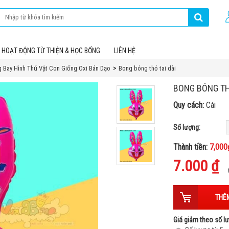
HOẠT ĐỘNG TỪ THIỆN & HỌC BỔNG
LIÊN HỆ
 Bay Hình Thú Vật Con Giống Oxi Bán Dạo
Bong bóng thỏ tai dài
BONG BÓNG TH
Quy cách:
Cái
Số lượng:
Thành tiền:
7,000
7.000 ₫
THÊM
Giá giảm theo số lư