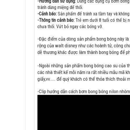
-Hướng dẫn sử dụng:
Dùng các dụng cụ bơm bong bó
tránh dùng miệng để thổi.
-Cảnh báo:
Sản phẩm để tránh xa tầm tay và không d
-Thông tin cảnh báo:
Trẻ em dưới 8 tuổi có thể bị 
chưa thổi. Vứt bỏ ngay các bóng vỡ.
-Đặc điểm của dòng sản phẩm bong bóng này l
rộng của walt disney như các hoành tử, công chú
dễ thương khác được làm thành bong bóng để phụ
-Ngoài những sản phẩm bong bóng cao su của th
các nhà thiết kế mỗi năm ra rất nhiều mẫu mã kh
giấy,vv..... để quý khách có thể thỏa thích thoải
-Clip hướng dẫn cách bơm bong bóng nilon nhôm