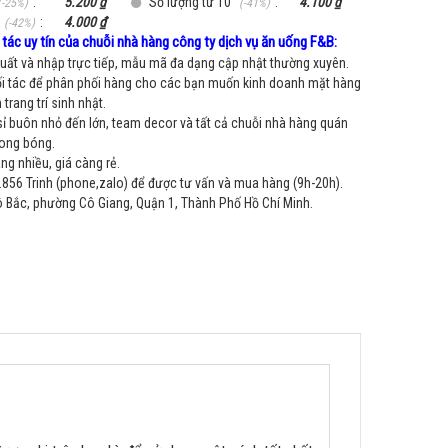
:
5.200 ₫
Số lượng từ 10
:
4.100 ₫
(-25%)
(-41%)
:
4.000 ₫
(-42%)
tác uy tín của chuỗi nhà hàng công ty dịch vụ ăn uống F&B:
ất và nhập trực tiếp, mẫu mã đa dạng cập nhật thường xuyên.
i tác để phân phối hàng cho các bạn muốn kinh doanh mặt hàng
trang trí sinh nhật.
sỉ buôn nhỏ đến lớn, team decor và tất cả chuỗi nhà hàng quán
bong bóng.
g nhiều, giá càng rẻ.
856 Trinh (phone,zalo) để được tư vấn và mua hàng (9h-20h).
Bắc, phường Cô Giang, Quận 1, Thành Phố Hồ Chí Minh.