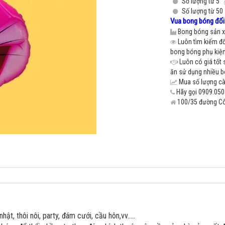
Số lượng từ 5
Số lượng từ 50
Vua bong bóng đối 
Bong bóng sản xu
Luôn tìm kiếm đố
bong bóng phụ kiện 
Luôn có giá tốt 
ăn sử dụng nhiều 
Mua số lượng càn
Hãy gọi 0909.050.
100/35 đường Cô 
.
hật, thôi nôi, party, đám cưới, cầu hôn,vv.....