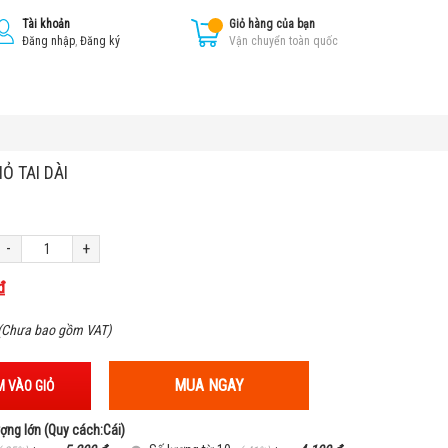
Tài khoản
Giỏ hàng của bạn
Đăng nhập
,
Đăng ký
Vận chuyển toàn quốc
Ỏ TAI DÀI
-
+
₫
(Chưa bao gồm VAT)
MUA NGAY
 VÀO GIỎ
ợng lớn (Quy cách:Cái)