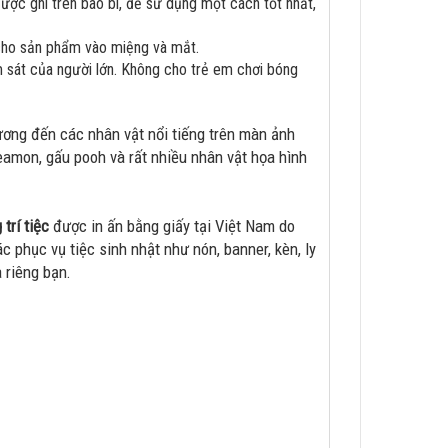
ợc ghi trên bao bì, để sử dụng một cách tốt nhất,
 cho sản phẩm vào miệng và mắt.
 sát của người lớn. Không cho trẻ em chơi bóng
ương đến các nhân vật nổi tiếng trên màn ảnh
eamon, gấu pooh và rất nhiều nhân vật họa hình
 trí tiệc
được in ấn bằng giấy tại Việt Nam do
 phục vụ tiệc sinh nhật như nón, banner, kèn, ly
a riêng bạn.