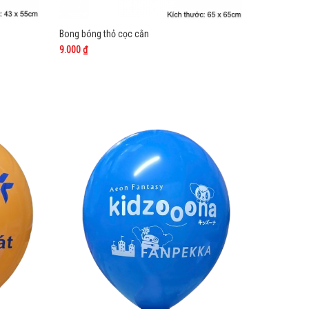
Bong bóng thỏ cọc cằn
Bong bóng 
9.000 ₫
8.000 ₫