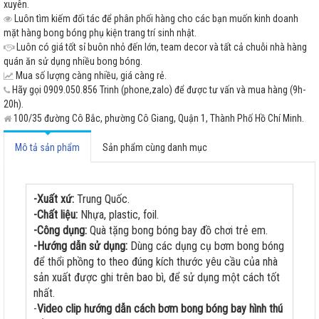
xuyên.
Luôn tìm kiếm đối tác để phân phối hàng cho các bạn muốn kinh doanh
mặt hàng bong bóng phụ kiện trang trí sinh nhật.
Luôn có giá tốt sỉ buôn nhỏ đến lớn, team decor và tất cả chuỗi nhà hàng
quán ăn sử dụng nhiều bong bóng.
Mua số lượng càng nhiều, giá càng rẻ.
Hãy gọi 0909.050.856 Trinh (phone,zalo) để được tư vấn và mua hàng (9h-
20h).
100/35 đường Cô Bắc, phường Cô Giang, Quận 1, Thành Phố Hồ Chí Minh.
Mô tả sản phẩm
Sản phẩm cùng danh mục
-Xuất xứ:
Trung Quốc.
-Chất liệu:
Nhựa, plastic, foil.
-Công dụng:
Quà tặng bong bóng bay đồ chơi trẻ em.
-Hướng dẫn sử dụng:
Dùng các dụng cụ bơm bong bóng
để thổi phồng to theo đúng kích thước yêu cầu của nhà
sản xuất được ghi trên bao bì, để sử dụng một cách tốt
nhất.
-
Video clip hướng dẫn cách bơm bong bóng bay hình thú