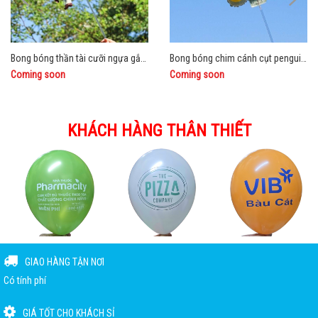
Bong bóng thần tài cưỡi ngựa gắn que
Bong bóng chim cánh cụt penguin baby nẹp van gắn que
Coming soon
Coming soon
KHÁCH HÀNG THÂN THIẾT
GIAO HÀNG TẬN NƠI
Có tính phí
GIÁ TỐT CHO KHÁCH SỈ