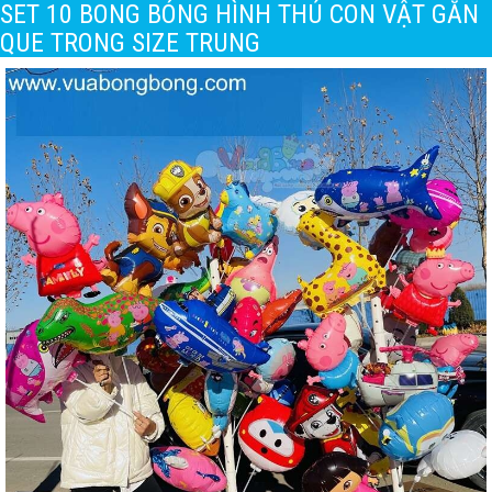
SET 10 BONG BÓNG HÌNH THÚ CON VẬT GẮN
QUE TRONG SIZE TRUNG