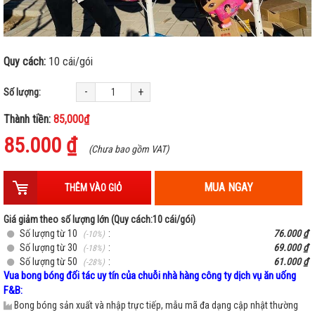
Quy cách:
10 cái/gói
-
+
Số lượng:
Thành tiền:
85,000₫
85.000 ₫
(Chưa bao gồm VAT)
MUA NGAY
THÊM VÀO GIỎ
Giá giảm theo số lượng lớn (Quy cách:10 cái/gói)
Số lượng từ 10
:
76.000 ₫
(-10%)
Số lượng từ 30
:
69.000 ₫
(-18%)
Số lượng từ 50
:
61.000 ₫
(-28%)
Vua bong bóng đối tác uy tín của chuỗi nhà hàng công ty dịch vụ ăn uống
F&B:
Bong bóng sản xuất và nhập trực tiếp, mẫu mã đa dạng cập nhật thường