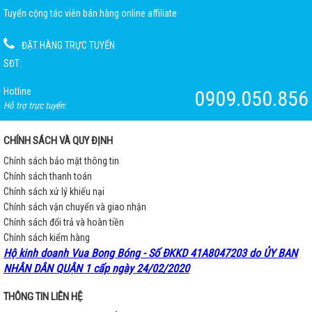
Tuyển cộng tác viên bán hàng online affiliate
ĐẶT HÀNG TRỰC TUYẾN
SĐT:
Hotline
0909.050.856
Hỗ trợ trực tuyến:
CHÍNH SÁCH VÀ QUY ĐỊNH
Chính sách bảo mật thông tin
Chính sách thanh toán
Chính sách xử lý khiếu nại
Chính sách vận chuyển và giao nhận
Chính sách đổi trả và hoàn tiền
Chính sách kiểm hàng
Hộ kinh doanh Vua Bong Bóng - Số ĐKKD 41A8047203 do ỦY BAN
NHÂN DÂN QUẬN 1 cấp ngày 24/02/2020
THÔNG TIN LIÊN HỆ