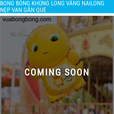
BONG BÓNG KHỦNG LONG VÀNG NAILONG
NẸP VAN GẮN QUE
COMING SOON