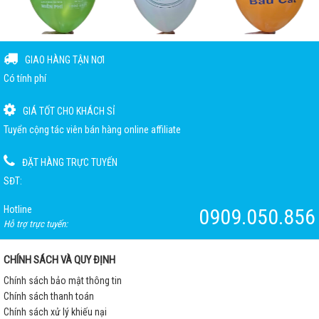
GIAO HÀNG TẬN NƠI
Có tính phí
GIÁ TỐT CHO KHÁCH SỈ
Tuyển cộng tác viên bán hàng online affiliate
ĐẶT HÀNG TRỰC TUYẾN
SĐT:
Hotline
0909.050.856
Hỗ trợ trực tuyến:
CHÍNH SÁCH VÀ QUY ĐỊNH
Chính sách bảo mật thông tin
Chính sách thanh toán
Chính sách xử lý khiếu nại