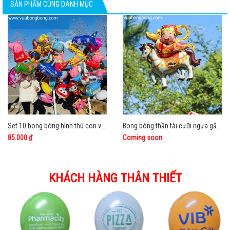
SẢN PHẨM CÙNG DANH MỤC
Set 10 bong bóng hình thú con vật gắn que trong size trung
Bong bóng thần tài cưỡi ngựa gắn que
85.000 ₫
Coming soon
KHÁCH HÀNG THÂN THIẾT