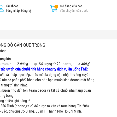
Tài khoản
Giỏ hàng của bạn
Đăng nhập
,
Đăng ký
Vận chuyển toàn quốc
ỒNG ĐỎ GẮN QUE TRONG
hàng
ượng lớn
:
7.000 ₫
Số lượng từ 20
:
6.400 ₫
(-100%)
(-100%)
tác uy tín của chuỗi nhà hàng công ty dịch vụ ăn uống F&B:
ất và nhập trực tiếp, mẫu mã đa dạng cập nhật thường xuyên.
i tác để phân phối hàng cho các bạn muốn kinh doanh mặt hàng
trang trí sinh nhật.
sỉ buôn nhỏ đến lớn, team decor và tất cả chuỗi nhà hàng quán
bong bóng.
g nhiều, giá càng rẻ.
856 Trinh (phone,zalo) để được tư vấn và mua hàng (9h-20h).
Bắc, phường Cô Giang, Quận 1, Thành Phố Hồ Chí Minh.