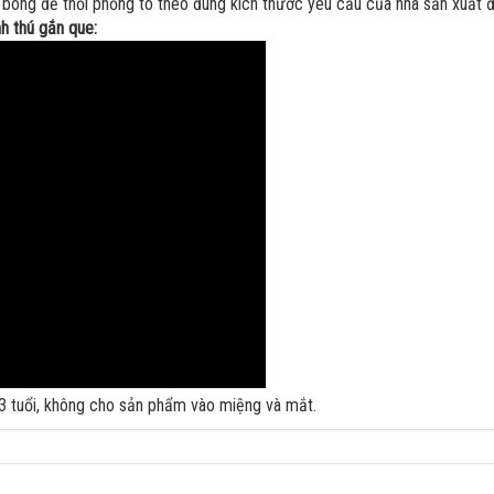
ng để thổi phồng to theo đúng kích thước yêu cầu của nhà sản xuất đư
h thú gắn que:
3 tuổi, không cho sản phẩm vào miệng và mắt.