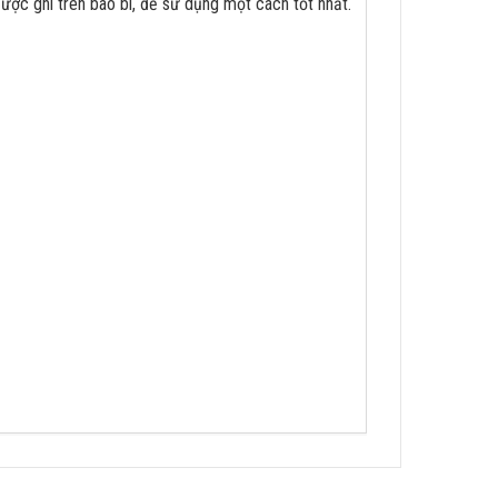
ợc ghi trên bao bì, để sử dụng một cách tốt nhất.