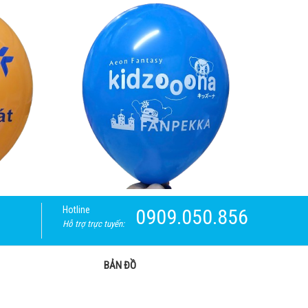
Hotline
0909.050.856
Hỗ trợ trực tuyến:
BẢN ĐỒ