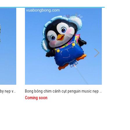
Bong bóng chim cánh cụt penguin baby nẹp van gắn que
Bong bóng chim cánh cụt penguin music nẹp van gắn que
Coming soon
Coming so