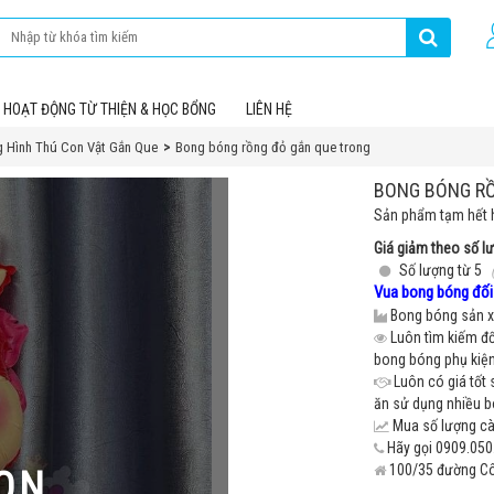
HOẠT ĐỘNG TỪ THIỆN & HỌC BỔNG
LIÊN HỆ
 Hình Thú Con Vật Gắn Que
Bong bóng rồng đỏ gắn que trong
BONG BÓNG R
Sản phẩm tạm hết 
Giá giảm theo số l
Số lượng từ 5
Vua bong bóng đối 
Bong bóng sản xu
Luôn tìm kiếm đố
bong bóng phụ kiện 
Luôn có giá tốt 
ăn sử dụng nhiều 
Mua số lượng càn
Hãy gọi 0909.050.
100/35 đường Cô 
ON