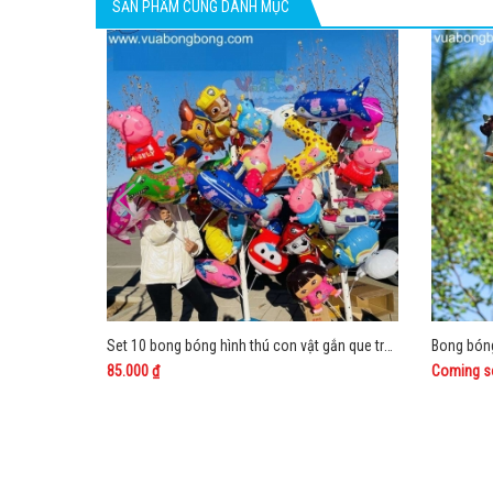
SẢN PHẨM CÙNG DANH MỤC
Set 10 bong bóng hình thú con vật gắn que trong size trung
Bong bóng
85.000 ₫
Coming s