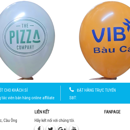
ỐT CHO KHÁCH SỈ
ĐẶT HÀNG TRỰC TUYẾN
tác viên bán hàng online affiliate
SĐT:
LIÊN KẾT
FANPAGE
c, Cầu Ông
Hãy kết nối với chúng tôi.