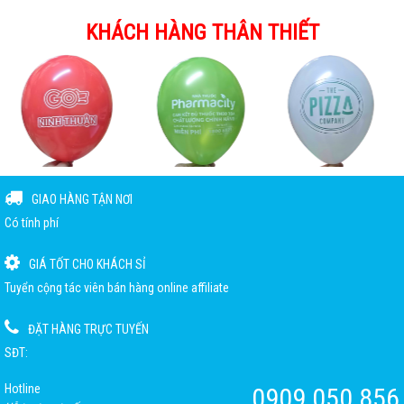
KHÁCH HÀNG THÂN THIẾT
GIAO HÀNG TẬN NƠI
Có tính phí
GIÁ TỐT CHO KHÁCH SỈ
Tuyển cộng tác viên bán hàng online affiliate
ĐẶT HÀNG TRỰC TUYẾN
SĐT:
Hotline
0909.050.856