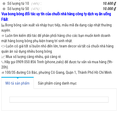
Số lượng từ 10
:
10.600 ₫
(-44%)
Số lượng từ 50
:
10.000 ₫
(-47%)
Vua bong bóng đối tác uy tín của chuỗi nhà hàng công ty dịch vụ ăn uống
F&B:
Bong bóng sản xuất và nhập trực tiếp, mẫu mã đa dạng cập nhật thường
xuyên.
Luôn tìm kiếm đối tác để phân phối hàng cho các bạn muốn kinh doanh
mặt hàng bong bóng phụ kiện trang trí sinh nhật.
Luôn có giá tốt sỉ buôn nhỏ đến lớn, team decor và tất cả chuỗi nhà hàng
quán ăn sử dụng nhiều bong bóng.
Mua số lượng càng nhiều, giá càng rẻ.
Hãy gọi 0909.050.856 Trinh (phone,zalo) để được tư vấn và mua hàng (9h-
20h).
100/35 đường Cô Bắc, phường Cô Giang, Quận 1, Thành Phố Hồ Chí Minh.
Mô tả sản phẩm
Sản phẩm cùng danh mục