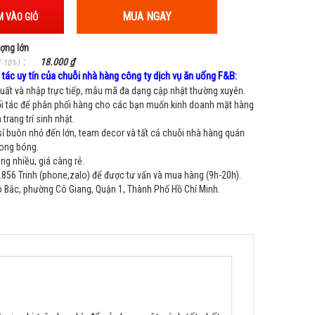
MUA NGAY
 VÀO GIỎ
ượng lớn
:
18.000 ₫
(-10%)
tác uy tín của chuỗi nhà hàng công ty dịch vụ ăn uống F&B:
ất và nhập trực tiếp, mẫu mã đa dạng cập nhật thường xuyên.
i tác để phân phối hàng cho các bạn muốn kinh doanh mặt hàng
trang trí sinh nhật.
sỉ buôn nhỏ đến lớn, team decor và tất cả chuỗi nhà hàng quán
bong bóng.
g nhiều, giá càng rẻ.
856 Trinh (phone,zalo) để được tư vấn và mua hàng (9h-20h).
Bắc, phường Cô Giang, Quận 1, Thành Phố Hồ Chí Minh.