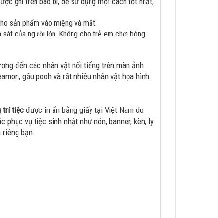
ợc ghi trên bao bì, để sử dụng một cách tốt nhất,
 cho sản phẩm vào miệng và mắt.
 sát của người lớn. Không cho trẻ em chơi bóng
ương đến các nhân vật nổi tiếng trên màn ảnh
eamon, gấu pooh và rất nhiều nhân vật họa hình
 trí tiệc
được in ấn bằng giấy tại Việt Nam do
 phục vụ tiệc sinh nhật như nón, banner, kèn, ly
a riêng bạn.