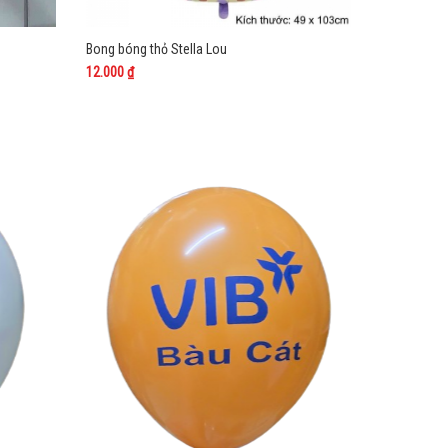
Bong bóng thỏ Stella Lou
Bong bóng 
12.000 ₫
9.000 ₫