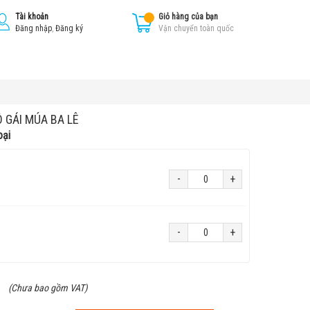
Tài khoản
Giỏ hàng của bạn
Đăng nhập
,
Đăng ký
Vận chuyển toàn quốc
 GÁI MÚA BA LÊ
oại
-
+
-
+
₫
(Chưa bao gồm VAT)