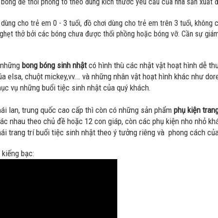
ng để thổi phồng to theo đúng kích thước yêu cầu của nhà sản xuất đư
ùng cho trẻ em 0 - 3 tuổi, đồ chơi dùng cho trẻ em trên 3 tuổi, không
nghẹt thở bởi các bóng chưa được thổi phồng hoặc bóng vỡ. Cần sự giám
à những
bong bóng sinh nhật
có hình thù các nhật vật hoạt hình dễ th
a elsa, chuột mickey,vv... và những nhân vật hoạt hình khác như dor
c vụ những buổi tiệc sinh nhật của quý khách.
ái lan, trung quốc cao cấp thì còn có những sản phẩm
phụ kiện trang
ác nhau theo chủ đề hoặc 12 con giáp, còn các phụ kiện nho nhỏ khác
 mái trang trí buổi tiệc sinh nhật theo ý tưởng riêng và phong cách củ
 kiếng bạc: