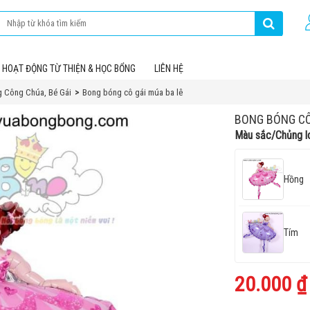
HOẠT ĐỘNG TỪ THIỆN & HỌC BỔNG
LIÊN HỆ
 Công Chúa, Bé Gái
Bong bóng cô gái múa ba lê
BONG BÓNG CÔ
Màu sắc/Chủng l
Hồng
Tím
20.000 