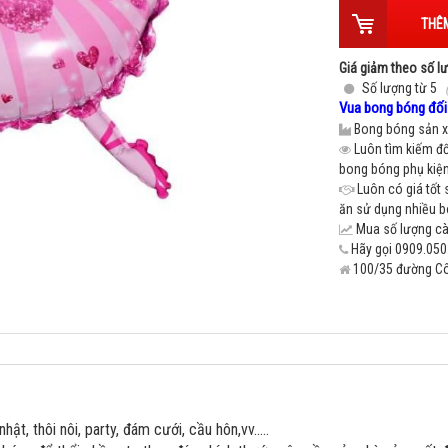
THÊM
Giá giảm theo số l
Số lượng từ 5
Vua bong bóng đối 
Bong bóng sản xu
Luôn tìm kiếm đố
bong bóng phụ kiện 
Luôn có giá tốt 
ăn sử dụng nhiều 
Mua số lượng càn
Hãy gọi 0909.050.
100/35 đường Cô 
.
hật, thôi nôi, party, đám cưới, cầu hôn,vv.....