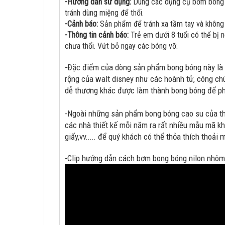
-Hướng dẫn sử dụng:
Dùng các dụng cụ bơm bong bó
tránh dùng miệng để thổi.
-Cảnh báo:
Sản phẩm để tránh xa tầm tay và không d
-Thông tin cảnh báo:
Trẻ em dưới 8 tuổi có thể bị 
chưa thổi. Vứt bỏ ngay các bóng vỡ.
-Đặc điểm của dòng sản phẩm bong bóng này l
rộng của walt disney như các hoành tử, công chú
dễ thương khác được làm thành bong bóng để phụ
-Ngoài những sản phẩm bong bóng cao su của th
các nhà thiết kế mỗi năm ra rất nhiều mẫu mã kh
giấy,vv..... để quý khách có thể thỏa thích thoải
-Clip hướng dẫn cách bơm bong bóng nilon nhôm