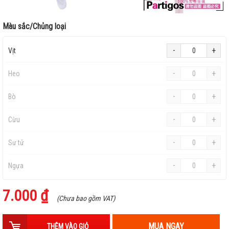
Màu sắc/Chủng loại
-
+
Vịt
-
+
Heo
-
+
Bò
-
+
Cừu
-
+
Sư tử
-
+
Ngựa
7.000 ₫
(Chưa bao gồm VAT)
MUA NGAY
THÊM VÀO GIỎ