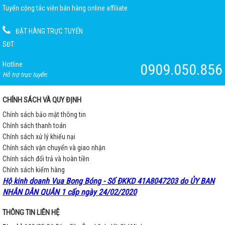
Tuyển cộng tác viên bán hàng online affiliate
ĐẶT HÀNG TRỰC TUYẾN
SĐT:
Hotline
0909.050.856
Hỗ trợ trực tuyến:
CHÍNH SÁCH VÀ QUY ĐỊNH
Chính sách bảo mật thông tin
Chính sách thanh toán
Chính sách xử lý khiếu nại
Chính sách vận chuyển và giao nhận
Chính sách đổi trả và hoàn tiền
Chính sách kiểm hàng
Hộ kinh doanh Vua Bong Bóng - Số ĐKKD 41A8047203 do ỦY BAN
NHÂN DÂN QUẬN 1 cấp ngày 24/02/2020
THÔNG TIN LIÊN HỆ