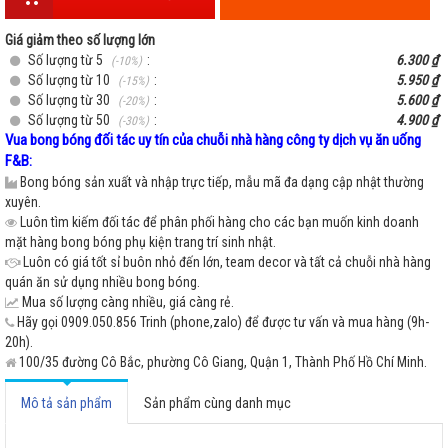
Giá giảm theo số lượng lớn
Số lượng từ 5
:
6.300 ₫
(-10%)
Số lượng từ 10
:
5.950 ₫
(-15%)
Số lượng từ 30
:
5.600 ₫
(-20%)
Số lượng từ 50
:
4.900 ₫
(-30%)
Vua bong bóng đối tác uy tín của chuỗi nhà hàng công ty dịch vụ ăn uống
F&B:
Bong bóng sản xuất và nhập trực tiếp, mẫu mã đa dạng cập nhật thường
xuyên.
Luôn tìm kiếm đối tác để phân phối hàng cho các bạn muốn kinh doanh
mặt hàng bong bóng phụ kiện trang trí sinh nhật.
Luôn có giá tốt sỉ buôn nhỏ đến lớn, team decor và tất cả chuỗi nhà hàng
quán ăn sử dụng nhiều bong bóng.
Mua số lượng càng nhiều, giá càng rẻ.
Hãy gọi 0909.050.856 Trinh (phone,zalo) để được tư vấn và mua hàng (9h-
20h).
100/35 đường Cô Bắc, phường Cô Giang, Quận 1, Thành Phố Hồ Chí Minh.
Mô tả sản phẩm
Sản phẩm cùng danh mục