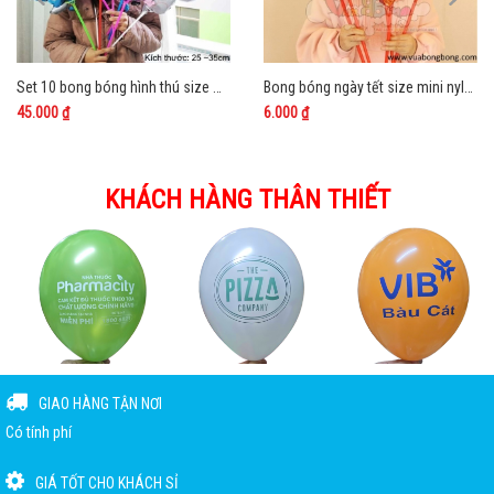
Set 10 bong bóng hình thú size mini kèm que
Bong bóng ngày tết size mini nylon nhôm kính bạc
45.000 ₫
6.000 ₫
KHÁCH HÀNG THÂN THIẾT
GIAO HÀNG TẬN NƠI
Có tính phí
GIÁ TỐT CHO KHÁCH SỈ