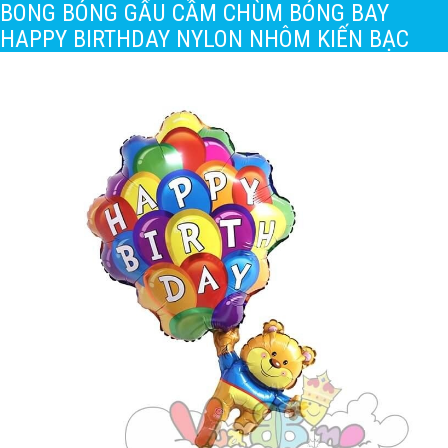
BONG BÓNG GẤU CẦM CHÙM BÓNG BAY
HAPPY BIRTHDAY NYLON NHÔM KIẾN BẠC