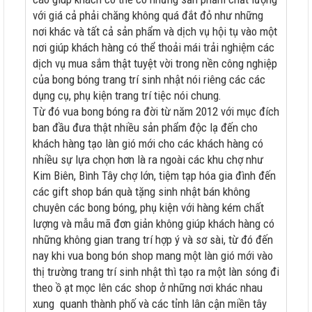
với giá cả phải chăng không quá đắt đỏ như những
nơi khác và tất cả sản phẩm và dịch vụ hội tụ vào một
nơi giúp khách hàng có thể thoải mái trải nghiệm các
dịch vụ mua sắm thật tuyệt vời trong nền công nghiệp
của bong bóng trang trí sinh nhật nói riêng các các
dụng cụ, phụ kiện trang trí tiệc nói chung.
Từ đó vua bong bóng ra đời từ năm 2012 với mục đích
ban đầu đưa thật nhiều sản phẩm độc lạ đến cho
khách hàng tạo làn gió mới cho các khách hàng có
nhiều sự lựa chọn hơn là ra ngoài các khu chợ như
Kim Biên, Bình Tây chợ lớn, tiệm tạp hóa gia đình đến
các gift shop bán quà tặng sinh nhật bán không
chuyên các bong bóng, phụ kiện với hàng kém chất
lượng và mẫu mã đơn giản không giúp khách hàng có
những không gian trang trí hợp ý và sơ sài, từ đó đến
nay khi vua bong bón shop mang một làn gió mới vào
thị trường trang trí sinh nhật thì tạo ra một làn sóng đi
theo ồ ạt mọc lên các shop ở những nơi khác nhau
xung quanh thành phố và các tỉnh lân cận miền tây