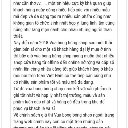
như cần thơ,vv...... một tín hiệu cực kỳ khả quan giúp
khách hàng ngày càng nhiều tiếp xúc với nhiều mẫu
mã đẹp và đa dạng tạo ra nhiều sản phẩm cũng như
không gian tổ chức sinh nhật hợp ý, lung linh, ấm cúng
cũng như lãng mạn dành cho nhau những người thân
thiết.
Nay đến năm 2018 Vua bong bóng shop sau một thời
gian bán sỉ cho một số khách hàng đại lý mua ở tỉnh
thì bây giờ vua bong bóng shop mong muốn thật nhiều
shop cửa hàng từ offline đến online nở rộng và cấp số
nhân lên càng nhiều càng tốt giúp khách hàng ở khắp
mọi nơi trên toàn Việt Nam có thể tiếp cận cũng như
có nhiều sản phẩm tốt và mẫu mã đa dạng.
Từ đó vua bong bóng shop cam kết với sản phẩm có
giá tốt nhất và hợp lý nhất thị trường, mẫu và sản
phẩm luôn cập nhật và hàng có đều trong kho để
phục vụ khách lẻ và sỉ.
Về chính sách giá thì Vua bong bóng shop ngoài trang
trang web chính này còn có mặt trên những sản
thương mại điện tử nổi tiếng như sendo, shopee, với