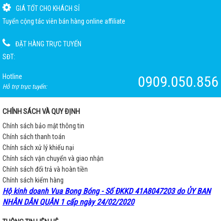
GIÁ TỐT CHO KHÁCH SỈ
Tuyển cộng tác viên bán hàng online affiliate
ĐẶT HÀNG TRỰC TUYẾN
SĐT:
Hotline
0909.050.856
Hỗ trợ trực tuyến:
CHÍNH SÁCH VÀ QUY ĐỊNH
Chính sách bảo mật thông tin
Chính sách thanh toán
Chính sách xử lý khiếu nại
Chính sách vận chuyển và giao nhận
Chính sách đổi trả và hoàn tiền
Chính sách kiểm hàng
Hộ kinh doanh Vua Bong Bóng - Số ĐKKD 41A8047203 do ỦY BAN
NHÂN DÂN QUẬN 1 cấp ngày 24/02/2020