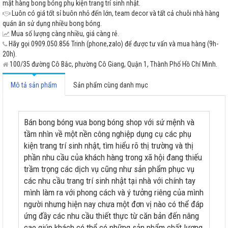
mặt hàng bong bóng phụ kiện trang trí sinh nhật.
Luôn có giá tốt sỉ buôn nhỏ đến lớn, team decor và tất cả chuỗi nhà hàng
quán ăn sử dụng nhiều bong bóng.
Mua số lượng càng nhiều, giá càng rẻ.
Hãy gọi 0909.050.856 Trinh (phone,zalo) để được tư vấn và mua hàng (9h-
20h).
100/35 đường Cô Bắc, phường Cô Giang, Quận 1, Thành Phố Hồ Chí Minh.
Mô tả sản phẩm
Sản phẩm cùng danh mục
Bán bong bóng vua bong bóng shop với sứ mệnh và
tầm nhìn về một nền công nghiệp dụng cụ các phụ
kiện trang trí sinh nhật, tìm hiểu rõ thị trường và thị
phần nhu cầu của khách hàng trong xã hội đang thiếu
trầm trọng các dịch vụ cũng như sản phẩm phục vụ
các nhu cầu trang trí sinh nhật tại nhà với chính tay
mình làm ra với phong cách và ý tưởng riêng của mình
người nhưng hiện nay chưa một đơn vị nào có thể đáp
ứng đầy các nhu cầu thiết thực từ căn bản đến nâng
cao giúp khách có thể có những sản phẩm chất lượng