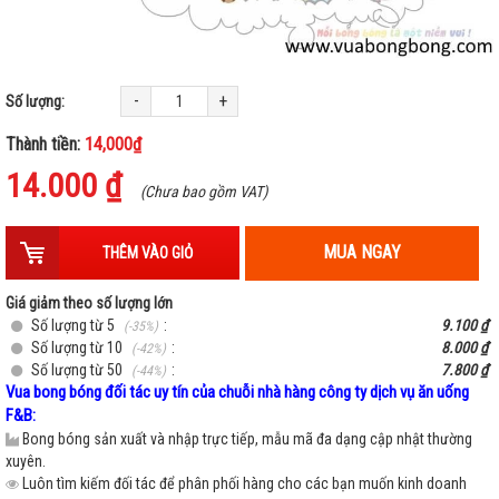
-
+
Số lượng:
Thành tiền:
14,000₫
14.000 ₫
(Chưa bao gồm VAT)
MUA NGAY
THÊM VÀO GIỎ
Giá giảm theo số lượng lớn
Số lượng từ 5
:
9.100 ₫
(-35%)
Số lượng từ 10
:
8.000 ₫
(-42%)
Số lượng từ 50
:
7.800 ₫
(-44%)
Vua bong bóng đối tác uy tín của chuỗi nhà hàng công ty dịch vụ ăn uống
F&B:
Bong bóng sản xuất và nhập trực tiếp, mẫu mã đa dạng cập nhật thường
xuyên.
Luôn tìm kiếm đối tác để phân phối hàng cho các bạn muốn kinh doanh