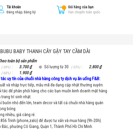
Tài khoản
Giỏ hàng của bạn
Đăng nhập
,
Đăng ký
Vận chuyển toàn quốc
BUBU BABY THANH CÂY GẬY TAY CẦM DÀI
heo toàn bộ sản phẩm
:
3.700 ₫
Số lượng từ 30
:
2.800 ₫
(-38%)
(-53%)
:
1.900 ₫
(-68%)
tác uy tín của chuỗi nhà hàng công ty dịch vụ ăn uống F&B:
ất và nhập trực tiếp, mẫu mã đa dạng cập nhật thường xuyên.
i tác để phân phối hàng cho các bạn muốn kinh doanh mặt hàng
trang trí sinh nhật.
sỉ buôn nhỏ đến lớn, team decor và tất cả chuỗi nhà hàng quán
bong bóng.
g nhiều, giá càng rẻ.
856 Trinh (phone,zalo) để được tư vấn và mua hàng (9h-20h).
Bắc, phường Cô Giang, Quận 1, Thành Phố Hồ Chí Minh.