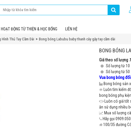
HOẠT ĐỘNG TỪ THIỆN & HỌC BỔNG
LIÊN HỆ
 Hình Thú Tay Cầm Dài
Bong bóng Labubu baby thanh cây gậy tay cầm dài
BONG BÓNG LA
Giá theo số lượng
T
Số lượng từ 10
Số lượng từ 50
Vua bong bóng đối 
Bong bóng sản xu
Luôn tìm kiếm đố
bong bóng phụ kiện 
Luôn có giá tốt 
ăn sử dụng nhiều 
Mua số lượng càn
Hãy gọi 0909.050.
100/35 đường Cô 