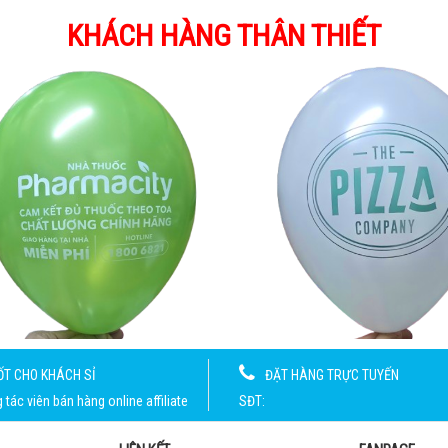
KHÁCH HÀNG THÂN THIẾT
ỐT CHO KHÁCH SỈ
ĐẶT HÀNG TRỰC TUYẾN
tác viên bán hàng online affiliate
SĐT: