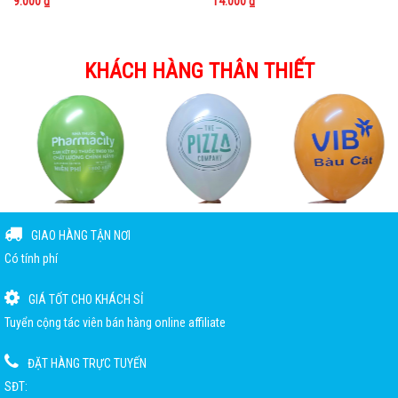
9.000 ₫
14.000 ₫
KHÁCH HÀNG THÂN THIẾT
GIAO HÀNG TẬN NƠI
Có tính phí
GIÁ TỐT CHO KHÁCH SỈ
Tuyển cộng tác viên bán hàng online affiliate
ĐẶT HÀNG TRỰC TUYẾN
SĐT: