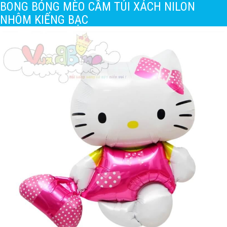
BONG BÓNG MÈO CẦM TÚI XÁCH NILON
NHÔM KIẾNG BẠC