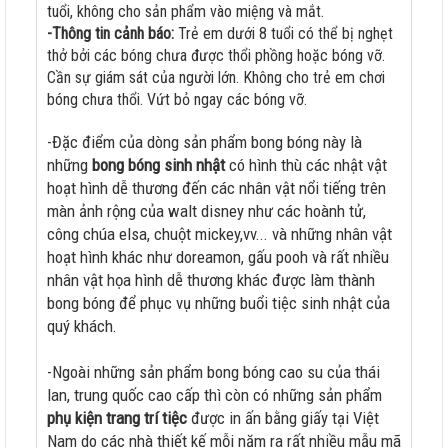
tuổi, không cho sản phẩm vào miệng và mắt.
-Thông tin cảnh báo:
Trẻ em dưới 8 tuổi có thể bị nghẹt
thở bởi các bóng chưa được thổi phồng hoặc bóng vỡ.
Cần sự giám sát của người lớn. Không cho trẻ em chơi
bóng chưa thổi. Vứt bỏ ngay các bóng vỡ.
-Đặc điểm của dòng sản phẩm bong bóng này là
những
bong bóng sinh nhật
có hình thù các nhật vật
hoạt hình dễ thương đến các nhân vật nổi tiếng trên
màn ảnh rộng của walt disney như các hoành tử,
công chúa elsa, chuột mickey,vv... và những nhân vật
hoạt hình khác như doreamon, gấu pooh và rất nhiều
nhân vật họa hình dễ thương khác được làm thành
bong bóng để phục vụ những buổi tiệc sinh nhật của
quý khách.
-Ngoài những sản phẩm bong bóng cao su của thái
lan, trung quốc cao cấp thì còn có những sản phẩm
phụ kiện trang trí tiệc
được in ấn bằng giấy tại Việt
Nam do các nhà thiết kế mỗi năm ra rất nhiều mẫu mã