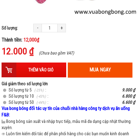
-
+
Số lượng:
Thành tiền:
12,000₫
12.000 ₫
(Chưa bao gồm VAT)
MUA NGAY
THÊM VÀO GIỎ
Giá giảm theo số lượng lớn
Số lượng từ 5
:
9.000 ₫
(-25%)
Số lượng từ 10
:
6.800 ₫
(-43%)
Số lượng từ 50
:
6.600 ₫
(-44%)
Vua bong bóng đối tác uy tín của chuỗi nhà hàng công ty dịch vụ ăn uống
F&B:
Bong bóng sản xuất và nhập trực tiếp, mẫu mã đa dạng cập nhật thường
xuyên.
Luôn tìm kiếm đối tác để phân phối hàng cho các bạn muốn kinh doanh