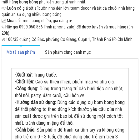
mặt hàng bong bóng phụ kiện trang trí sinh nhật.
Luôn có giá tốt sỉ buôn nhỏ đến lớn, team decor và tất cả chuỗi nhà hàng
quán ăn sử dụng nhiều bong bóng.
Mua số lượng càng nhiều, giá càng rẻ.
Hãy gọi 0909.050.856 Trinh (phone,zalo) để được tư vấn và mua hàng (9h-
20h).
100/35 đường Cô Bắc, phường Cô Giang, Quận 1, Thành Phố Hồ Chí Minh.
Mô tả sản phẩm
Sản phẩm cùng danh mục
-Xuất xứ:
Trung Quốc.
-Chất liệu:
Cao su thiên nhiên, phẩm màu và phụ gia.
-Công dụng:
Dùng trong trang trí các buổi tiệc sinh nhật,
thôi nôi, party, đám cưới, cầu hôn,vv.....
-Hướng dẫn sử dụng:
Dùng các dụng cụ bơm bong bóng
để thổi phồng to theo đúng kích thước yêu cầu của nhà
sản xuất được ghi trên bao bì, để sử dụng một cách tốt
nhất, tránh dùng miệng để thổi.
-Cảnh báo:
Sản phẩm để tránh xa tầm tay và không dùng
cho trẻ em 0 - 3 tuổi, đồ chơi dùng cho trẻ em trên 3