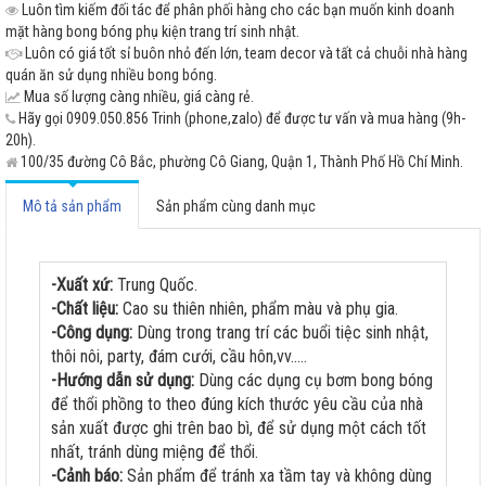
Luôn tìm kiếm đối tác để phân phối hàng cho các bạn muốn kinh doanh
mặt hàng bong bóng phụ kiện trang trí sinh nhật.
Luôn có giá tốt sỉ buôn nhỏ đến lớn, team decor và tất cả chuỗi nhà hàng
quán ăn sử dụng nhiều bong bóng.
Mua số lượng càng nhiều, giá càng rẻ.
Hãy gọi 0909.050.856 Trinh (phone,zalo) để được tư vấn và mua hàng (9h-
20h).
100/35 đường Cô Bắc, phường Cô Giang, Quận 1, Thành Phố Hồ Chí Minh.
Mô tả sản phẩm
Sản phẩm cùng danh mục
-Xuất xứ:
Trung Quốc.
-Chất liệu:
Cao su thiên nhiên, phẩm màu và phụ gia.
-Công dụng:
Dùng trong trang trí các buổi tiệc sinh nhật,
thôi nôi, party, đám cưới, cầu hôn,vv.....
-Hướng dẫn sử dụng:
Dùng các dụng cụ bơm bong bóng
để thổi phồng to theo đúng kích thước yêu cầu của nhà
sản xuất được ghi trên bao bì, để sử dụng một cách tốt
nhất, tránh dùng miệng để thổi.
-Cảnh báo:
Sản phẩm để tránh xa tầm tay và không dùng