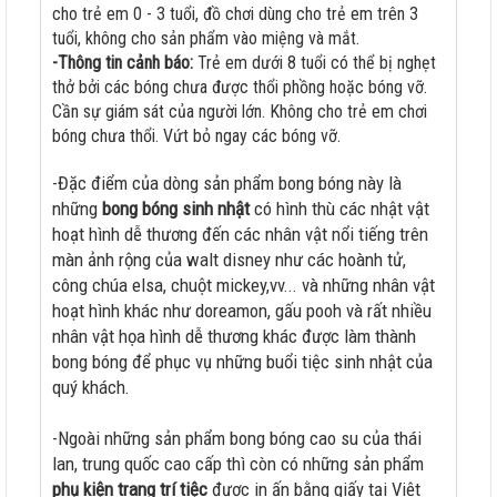
cho trẻ em 0 - 3 tuổi, đồ chơi dùng cho trẻ em trên 3
tuổi, không cho sản phẩm vào miệng và mắt.
-Thông tin cảnh báo:
Trẻ em dưới 8 tuổi có thể bị nghẹt
thở bởi các bóng chưa được thổi phồng hoặc bóng vỡ.
Cần sự giám sát của người lớn. Không cho trẻ em chơi
bóng chưa thổi. Vứt bỏ ngay các bóng vỡ.
-Đặc điểm của dòng sản phẩm bong bóng này là
những
bong bóng sinh nhật
có hình thù các nhật vật
hoạt hình dễ thương đến các nhân vật nổi tiếng trên
màn ảnh rộng của walt disney như các hoành tử,
công chúa elsa, chuột mickey,vv... và những nhân vật
hoạt hình khác như doreamon, gấu pooh và rất nhiều
nhân vật họa hình dễ thương khác được làm thành
bong bóng để phục vụ những buổi tiệc sinh nhật của
quý khách.
-Ngoài những sản phẩm bong bóng cao su của thái
lan, trung quốc cao cấp thì còn có những sản phẩm
phụ kiện trang trí tiệc
được in ấn bằng giấy tại Việt