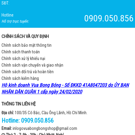
SĐT:
Hotline
0909.050.856
Hỗ trợ trực tuyến:
CHÍNH SÁCH VÀ QUY ĐỊNH
Chính sách bảo mật thông tin
Chính sách thanh toán
Chính sách xử lý khiếu nại
Chính sách vận chuyển và giao nhận
Chính sách đổi trả và hoàn tiền
Chính sách kiểm hàng
Hộ kinh doanh Vua Bong Bóng - Số ĐKKD 41A8047203 do ỦY BAN
NHÂN DÂN QUẬN 1 cấp ngày 24/02/2020
THÔNG TIN LIÊN HỆ
Địa chỉ:
100/35 Cô Bắc, Cầu Ông Lãnh, Hồ Chí Minh.
Hotline:
0909.050.856
Email:
inlogovuabongbongshop@gmail.com
Thứ 2 - 7: 9h - 20h ; Chủ Nhật: Nghỉ.