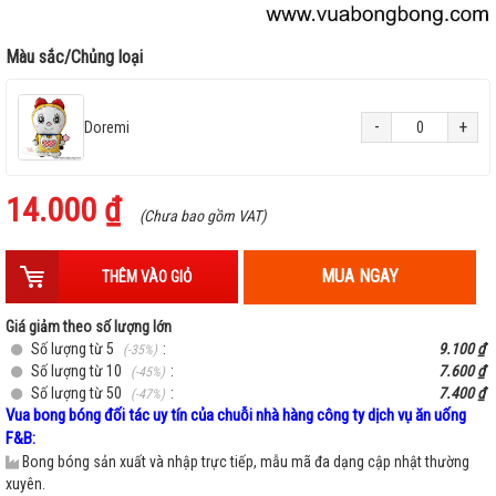
Màu sắc/Chủng loại
-
+
Doremi
14.000 ₫
(Chưa bao gồm VAT)
MUA NGAY
THÊM VÀO GIỎ
Giá giảm theo số lượng lớn
Số lượng từ 5
:
9.100 ₫
(-35%)
Số lượng từ 10
:
7.600 ₫
(-45%)
Số lượng từ 50
:
7.400 ₫
(-47%)
Vua bong bóng đối tác uy tín của chuỗi nhà hàng công ty dịch vụ ăn uống
F&B:
Bong bóng sản xuất và nhập trực tiếp, mẫu mã đa dạng cập nhật thường
xuyên.