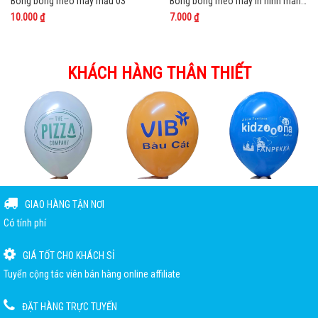
Bong bóng mèo máy mẫu 03
Bong bóng mèo máy in hình màng nhựa nilon
10.000 ₫
7.000 ₫
KHÁCH HÀNG THÂN THIẾT
GIAO HÀNG TẬN NƠI
Có tính phí
GIÁ TỐT CHO KHÁCH SỈ
Tuyển cộng tác viên bán hàng online affiliate
ĐẶT HÀNG TRỰC TUYẾN