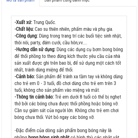
-Xuất xứ:
Trung Quốc.
-Chất liệu:
Cao su thiên nhiên, phẩm màu và phụ gia.
-Công dụng:
Dùng trong trang trí các buổi tiệc sinh nhật,
thôi nôi, party, đám cưới, cầu hôn,vv.....
-Hướng dẫn sử dụng:
Dùng các dụng cụ bơm bong bóng
để thổi phồng to theo đúng kích thước yêu cầu của nhà
sản xuất được ghi trên bao bì, để sử dụng một cách tốt
nhất, tránh dùng miệng để thổi.
-Cảnh báo:
Sản phẩm để tránh xa tầm tay và không dùng
cho trẻ em 0 - 3 tuổi, đồ chơi dùng cho trẻ em trên 3
tuổi, không cho sản phẩm vào miệng và mắt.
-Thông tin cảnh báo:
Trẻ em dưới 8 tuổi có thể bị nghẹt
thở bởi các bóng chưa được thổi phồng hoặc bóng vỡ.
Cần sự giám sát của người lớn. Không cho trẻ em chơi
bóng chưa thổi. Vứt bỏ ngay các bóng vỡ.
-Đặc điểm của dòng sản phẩm bong bóng này là
những
bong bóng sinh nhật
có hình thù các nhật vật