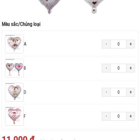
Màu sắc/Chủng loại
-
+
A
-
+
B
-
+
D
-
+
F
11.000 ₫