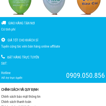
GIAO HÀNG TẬN NƠI
Có tính phí
GIÁ TỐT CHO KHÁCH SỈ
Tuyển cộng tác viên bán hàng online affiliate
ĐẶT HÀNG TRỰC TUYẾN
SĐT:
Hotline
0909.050.856
Hỗ trợ trực tuyến:
CHÍNH SÁCH VÀ QUY ĐỊNH
Chính sách bảo mật thông tin
Chính sách thanh toán