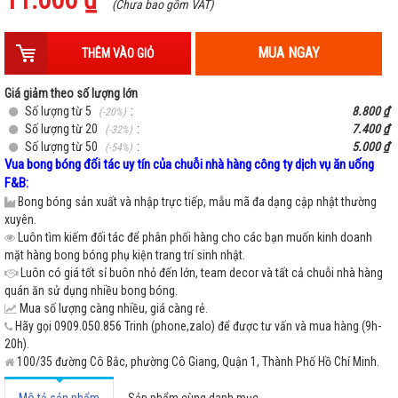
-
+
G
(Chưa bao gồm VAT)
MUA NGAY
THÊM VÀO GIỎ
-
+
C
Giá giảm theo số lượng lớn
Số lượng từ 5
:
8.800 ₫
(-20%)
Số lượng từ 20
:
7.400 ₫
(-32%)
-
+
E
Số lượng từ 50
:
5.000 ₫
(-54%)
Vua bong bóng đối tác uy tín của chuỗi nhà hàng công ty dịch vụ ăn uống
F&B:
Bong bóng sản xuất và nhập trực tiếp, mẫu mã đa dạng cập nhật thường
xuyên.
Luôn tìm kiếm đối tác để phân phối hàng cho các bạn muốn kinh doanh
mặt hàng bong bóng phụ kiện trang trí sinh nhật.
Luôn có giá tốt sỉ buôn nhỏ đến lớn, team decor và tất cả chuỗi nhà hàng
quán ăn sử dụng nhiều bong bóng.
Mua số lượng càng nhiều, giá càng rẻ.
Hãy gọi 0909.050.856 Trinh (phone,zalo) để được tư vấn và mua hàng (9h-
20h).
100/35 đường Cô Bắc, phường Cô Giang, Quận 1, Thành Phố Hồ Chí Minh.
Mô tả sản phẩm
Sản phẩm cùng danh mục