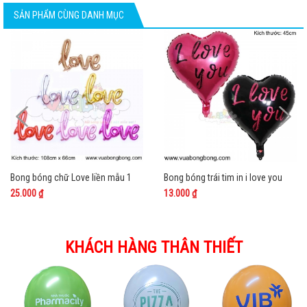
SẢN PHẨM CÙNG DANH MỤC
Bong bóng chữ Love liền mẫu 1
Bong bóng trái tim in i love you
25.000 ₫
13.000 ₫
KHÁCH HÀNG THÂN THIẾT