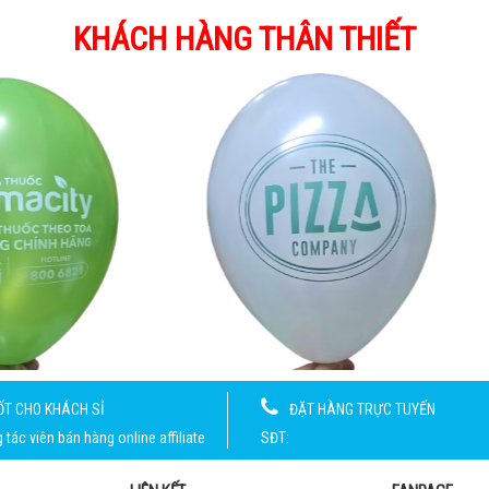
KHÁCH HÀNG THÂN THIẾT
ỐT CHO KHÁCH SỈ
ĐẶT HÀNG TRỰC TUYẾN
tác viên bán hàng online affiliate
SĐT: