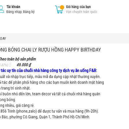
Tài khoản
Giỏ hàng của bạn
Đăng nhập
,
Đăng ký
Vận chuyển toàn quốc
HDAY
NG BÓNG CHAI LY RƯỢU HỒNG HAPPY BIRTHDAY
heo toàn bộ sản phẩm
:
49.000 ₫
(-37%)
tác uy tín của chuỗi nhà hàng công ty dịch vụ ăn uống F&B:
ất và nhập trực tiếp, mẫu mã đa dạng cập nhật thường xuyên.
i tác để phân phối hàng cho các bạn muốn kinh doanh mặt hàng
trang trí sinh nhật.
sỉ buôn nhỏ đến lớn, team decor và tất cả chuỗi nhà hàng quán
bong bóng.
g nhiều, giá càng rẻ.
856 Trinh (phone,zalo) để được tư vấn và mua hàng (9h-20h).
Bắc, phường Cô Giang, Quận 1, Thành Phố Hồ Chí Minh.