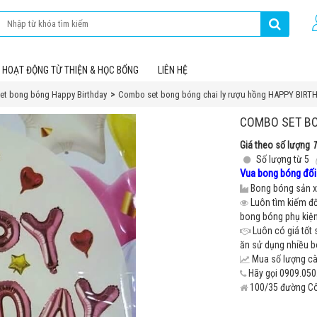
HOẠT ĐỘNG TỪ THIỆN & HỌC BỔNG
LIÊN HỆ
et bong bóng Happy Birthday
Combo set bong bóng chai ly rượu hồng HAPPY BIRT
COMBO SET BO
Giá theo số lượng
T
Số lượng từ 5
Vua bong bóng đối 
Bong bóng sản xu
Luôn tìm kiếm đố
bong bóng phụ kiện 
Luôn có giá tốt 
ăn sử dụng nhiều 
Mua số lượng càn
Hãy gọi 0909.050.
100/35 đường Cô 