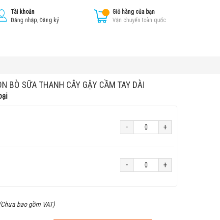
Tài khoản
Giỏ hàng của bạn
Đăng nhập
,
Đăng ký
Vận chuyển toàn quốc
N BÒ SỮA THANH CÂY GẬY CẦM TAY DÀI
oại
-
+
-
+
(Chưa bao gồm VAT)