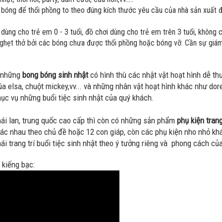
ng để thổi phồng to theo đúng kích thước yêu cầu của nhà sản xuất đư
ùng cho trẻ em 0 - 3 tuổi, đồ chơi dùng cho trẻ em trên 3 tuổi, không
nghẹt thở bởi các bóng chưa được thổi phồng hoặc bóng vỡ. Cần sự giám
à những
bong bóng sinh nhật
có hình thù các nhật vật hoạt hình dễ th
a elsa, chuột mickey,vv... và những nhân vật hoạt hình khác như dor
c vụ những buổi tiệc sinh nhật của quý khách.
ái lan, trung quốc cao cấp thì còn có những sản phẩm
phụ kiện trang
ác nhau theo chủ đề hoặc 12 con giáp, còn các phụ kiện nho nhỏ khác
 mái trang trí buổi tiệc sinh nhật theo ý tưởng riêng và phong cách củ
 kiếng bạc: