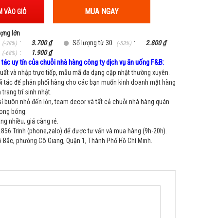
MUA NGAY
 VÀO GIỎ
ượng lớn
:
3.700 ₫
Số lượng từ 30
:
2.800 ₫
(-38%)
(-53%)
:
1.900 ₫
(-68%)
tác uy tín của chuỗi nhà hàng công ty dịch vụ ăn uống F&B:
ất và nhập trực tiếp, mẫu mã đa dạng cập nhật thường xuyên.
i tác để phân phối hàng cho các bạn muốn kinh doanh mặt hàng
trang trí sinh nhật.
sỉ buôn nhỏ đến lớn, team decor và tất cả chuỗi nhà hàng quán
bong bóng.
g nhiều, giá càng rẻ.
856 Trinh (phone,zalo) để được tư vấn và mua hàng (9h-20h).
Bắc, phường Cô Giang, Quận 1, Thành Phố Hồ Chí Minh.