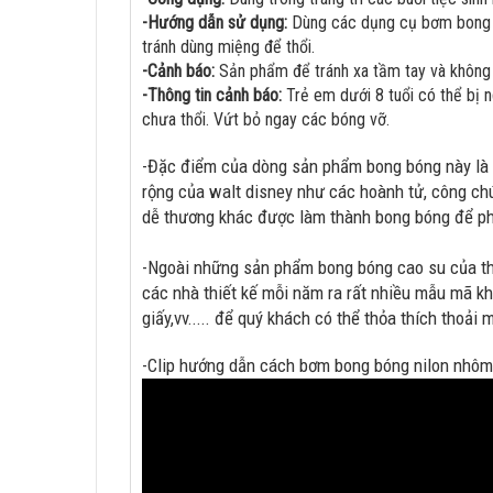
-Hướng dẫn sử dụng:
Dùng các dụng cụ bơm bong bó
tránh dùng miệng để thổi.
-Cảnh báo:
Sản phẩm để tránh xa tầm tay và không d
-Thông tin cảnh báo:
Trẻ em dưới 8 tuổi có thể bị 
chưa thổi. Vứt bỏ ngay các bóng vỡ.
-Đặc điểm của dòng sản phẩm bong bóng này l
rộng của walt disney như các hoành tử, công chú
dễ thương khác được làm thành bong bóng để phụ
-Ngoài những sản phẩm bong bóng cao su của th
các nhà thiết kế mỗi năm ra rất nhiều mẫu mã kh
giấy,vv..... để quý khách có thể thỏa thích thoải
-Clip hướng dẫn cách bơm bong bóng nilon nhôm