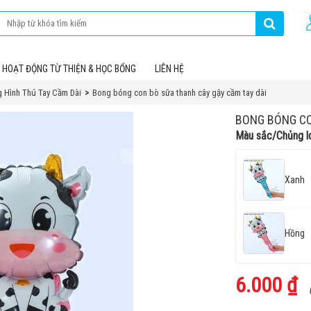
HOẠT ĐỘNG TỪ THIỆN & HỌC BỔNG
LIÊN HỆ
 Hình Thú Tay Cầm Dài
Bong bóng con bò sữa thanh cây gậy cầm tay dài
BONG BÓNG CO
Màu sắc/Chủng l
Xanh
Hồng
6.000 ₫