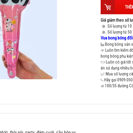
THÊM
Giá giảm theo số l
Số lượng từ 10
Số lượng từ 50
Vua bong bóng đối 
Bong bóng sản xu
Luôn tìm kiếm đố
bong bóng phụ kiện 
Luôn có giá tốt 
ăn sử dụng nhiều 
Mua số lượng càn
Hãy gọi 0909.050.
100/35 đường Cô 
.
hật, thôi nôi, party, đám cưới, cầu hôn,vv.....