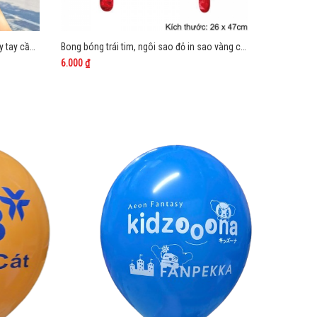
Bong bóng gấu cosplay thanh cây gậy tay cầm dài
Bong bóng trái tim, ngôi sao đỏ in sao vàng cầm tay
Bong bóng l
6.000 ₫
5.000 ₫