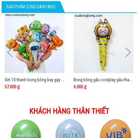
SẢN PHẨM CÙNG DANH MỤC
Set 10 thanh bong bóng bay gậy hình thú tay cầm dài đủ mẫu
Bong bóng gấu coslplay gấu thanh cây gậy tay cầm dài
57.000 ₫
6.000 ₫
KHÁCH HÀNG THÂN THIẾT