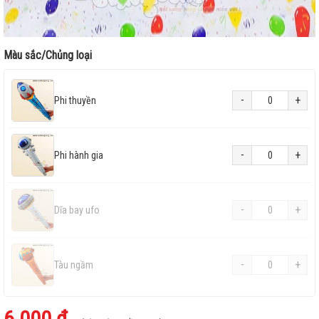
Màu sắc/Chủng loại
-
+
Phi thuyền
-
+
Phi hành gia
-
+
Dĩa bay ufo
-
+
Tàu ngầm
6.000 ₫