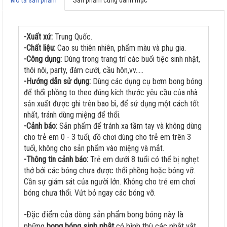
-Xuất xứ:
Trung Quốc.
-Chất liệu:
Cao su thiên nhiên, phẩm màu và phụ gia.
-Công dụng:
Dùng trong trang trí các buổi tiệc sinh nhật,
thôi nôi, party, đám cưới, cầu hôn,vv.....
-Hướng dẫn sử dụng:
Dùng các dụng cụ bơm bong bóng
để thổi phồng to theo đúng kích thước yêu cầu của nhà
sản xuất được ghi trên bao bì, để sử dụng một cách tốt
nhất, tránh dùng miệng để thổi.
-Cảnh báo:
Sản phẩm để tránh xa tầm tay và không dùng
cho trẻ em 0 - 3 tuổi, đồ chơi dùng cho trẻ em trên 3
tuổi, không cho sản phẩm vào miệng và mắt.
-Thông tin cảnh báo:
Trẻ em dưới 8 tuổi có thể bị nghẹt
thở bởi các bóng chưa được thổi phồng hoặc bóng vỡ.
Cần sự giám sát của người lớn. Không cho trẻ em chơi
bóng chưa thổi. Vứt bỏ ngay các bóng vỡ.
-Đặc điểm của dòng sản phẩm bong bóng này là
những
bong bóng sinh nhật
có hình thù các nhật vật