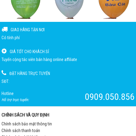
GIAO HÀNG TẬN NƠI
Có tính phí
GIÁ TỐT CHO KHÁCH SỈ
Tuyển cộng tác viên bán hàng online affiliate
ĐẶT HÀNG TRỰC TUYẾN
SĐT:
Hotline
0909.050.856
Hỗ trợ trực tuyến:
CHÍNH SÁCH VÀ QUY ĐỊNH
Chính sách bảo mật thông tin
Chính sách thanh toán