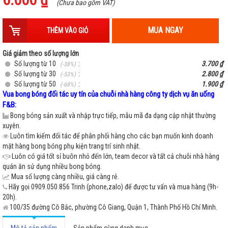
-
+
Phi hành gia bé gái
(Chưa bao gồm VAT)
MUA NGAY
THÊM VÀO GIỎ
Giá giảm theo số lượng lớn
Số lượng từ 10
:
3.700 ₫
(-38%)
Số lượng từ 30
:
2.800 ₫
(-53%)
Số lượng từ 50
:
1.900 ₫
(-68%)
Vua bong bóng đối tác uy tín của chuỗi nhà hàng công ty dịch vụ ăn uống
F&B:
Bong bóng sản xuất và nhập trực tiếp, mẫu mã đa dạng cập nhật thường
xuyên.
Luôn tìm kiếm đối tác để phân phối hàng cho các bạn muốn kinh doanh
mặt hàng bong bóng phụ kiện trang trí sinh nhật.
Luôn có giá tốt sỉ buôn nhỏ đến lớn, team decor và tất cả chuỗi nhà hàng
quán ăn sử dụng nhiều bong bóng.
Mua số lượng càng nhiều, giá càng rẻ.
Hãy gọi 0909.050.856 Trinh (phone,zalo) để được tư vấn và mua hàng (9h-
20h).
100/35 đường Cô Bắc, phường Cô Giang, Quận 1, Thành Phố Hồ Chí Minh.
Mô tả sản phẩm
Sản phẩm cùng danh mục