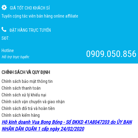
GIÁ TỐT CHO KHÁCH SỈ
Tuyển cộng tác viên bán hàng online affiliate
ĐẶT HÀNG TRỰC TUYẾN
SĐT:
Hotline
0909.050.856
Hỗ trợ trực tuyến:
CHÍNH SÁCH VÀ QUY ĐỊNH
Chính sách bảo mật thông tin
Chính sách thanh toán
Chính sách xử lý khiếu nại
Chính sách vận chuyển và giao nhận
Chính sách đổi trả và hoàn tiền
Chính sách kiểm hàng
Hộ kinh doanh Vua Bong Bóng - Số ĐKKD 41A8047203 do ỦY BAN
NHÂN DÂN QUẬN 1 cấp ngày 24/02/2020