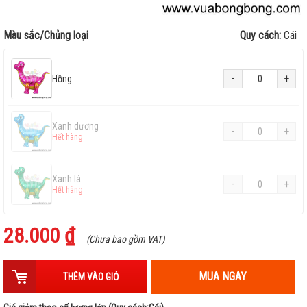
Màu sắc/Chủng loại
Quy cách:
Cái
-
+
Hồng
Xanh dương
-
+
Hết hàng
Xanh lá
-
+
Hết hàng
28.000 ₫
(Chưa bao gồm VAT)
MUA NGAY
THÊM VÀO GIỎ