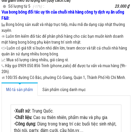
Giá giảm theo số lượng lớn (Quy cách:Cái)
Số lượng từ 5
:
23.000 ₫
(-17%)
Vua bong bóng đối tác uy tín của chuỗi nhà hàng công ty dịch vụ ăn uống
F&B:
Bong bóng sản xuất và nhập trực tiếp, mẫu mã đa dạng cập nhật thường
xuyên.
Luôn tìm kiếm đối tác để phân phối hàng cho các bạn muốn kinh doanh
mặt hàng bong bóng phụ kiện trang trí sinh nhật.
Luôn có giá tốt sỉ buôn nhỏ đến lớn, team decor và tất cả chuỗi nhà hàng
quán ăn sử dụng nhiều bong bóng.
Mua số lượng càng nhiều, giá càng rẻ.
Hãy gọi 0909.050.856 Trinh (phone,zalo) để được tư vấn và mua hàng (9h-
20h).
100/35 đường Cô Bắc, phường Cô Giang, Quận 1, Thành Phố Hồ Chí Minh.
Mô tả sản phẩm
Sản phẩm cùng danh mục
-Xuất xứ:
Trung Quốc.
-Chất liệu:
Cao su thiên nhiên, phẩm màu và phụ gia.
-Công dụng:
Dùng trong trang trí các buổi tiệc sinh nhật,
thôi nôi, party, đám cưới, cầu hôn,vv.....