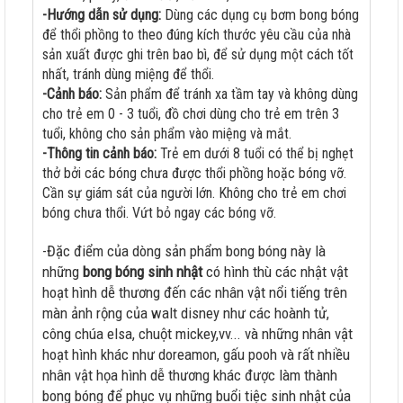
-Hướng dẫn sử dụng:
Dùng các dụng cụ bơm bong bóng
để thổi phồng to theo đúng kích thước yêu cầu của nhà
sản xuất được ghi trên bao bì, để sử dụng một cách tốt
nhất, tránh dùng miệng để thổi.
-Cảnh báo:
Sản phẩm để tránh xa tầm tay và không dùng
cho trẻ em 0 - 3 tuổi, đồ chơi dùng cho trẻ em trên 3
tuổi, không cho sản phẩm vào miệng và mắt.
-Thông tin cảnh báo:
Trẻ em dưới 8 tuổi có thể bị nghẹt
thở bởi các bóng chưa được thổi phồng hoặc bóng vỡ.
Cần sự giám sát của người lớn. Không cho trẻ em chơi
bóng chưa thổi. Vứt bỏ ngay các bóng vỡ.
-Đặc điểm của dòng sản phẩm bong bóng này là
những
bong bóng sinh nhật
có hình thù các nhật vật
hoạt hình dễ thương đến các nhân vật nổi tiếng trên
màn ảnh rộng của walt disney như các hoành tử,
công chúa elsa, chuột mickey,vv... và những nhân vật
hoạt hình khác như doreamon, gấu pooh và rất nhiều
nhân vật họa hình dễ thương khác được làm thành
bong bóng để phục vụ những buổi tiệc sinh nhật của