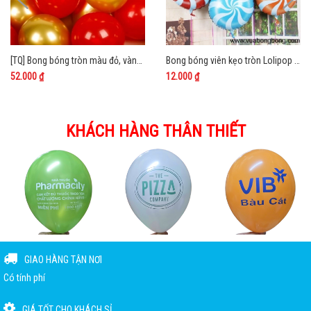
[TQ] Bong bóng tròn màu đỏ, vàng gold chrome siêu nhũ tết, giáng sinh noel 25cm 10 inch Trung Quốc
Bong bóng viên kẹo tròn Lolipop 45cm nilon nhôm kiếng bạc
52.000 ₫
12.000 ₫
KHÁCH HÀNG THÂN THIẾT
GIAO HÀNG TẬN NƠI
Có tính phí
GIÁ TỐT CHO KHÁCH SỈ