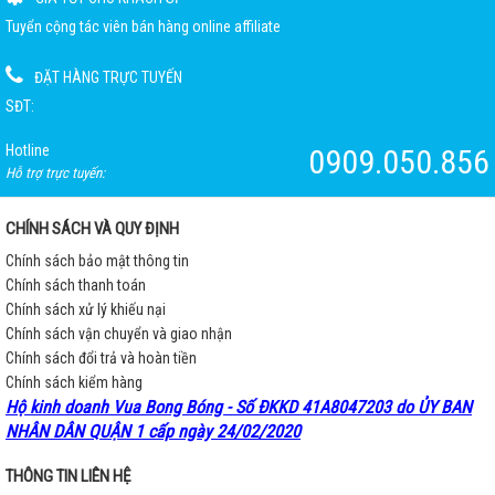
Tuyển cộng tác viên bán hàng online affiliate
ĐẶT HÀNG TRỰC TUYẾN
SĐT:
Hotline
0909.050.856
Hỗ trợ trực tuyến:
CHÍNH SÁCH VÀ QUY ĐỊNH
Chính sách bảo mật thông tin
Chính sách thanh toán
Chính sách xử lý khiếu nại
Chính sách vận chuyển và giao nhận
Chính sách đổi trả và hoàn tiền
Chính sách kiểm hàng
Hộ kinh doanh Vua Bong Bóng - Số ĐKKD 41A8047203 do ỦY BAN
NHÂN DÂN QUẬN 1 cấp ngày 24/02/2020
THÔNG TIN LIÊN HỆ