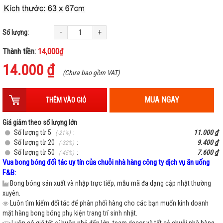
-
+
Số lượng:
Thành tiền:
14,000₫
14.000 ₫
(Chưa bao gồm VAT)
MUA NGAY
THÊM VÀO GIỎ
Giá giảm theo số lượng lớn
Số lượng từ 5
:
11.000 ₫
(-21%)
Số lượng từ 20
:
9.400 ₫
(-32%)
Số lượng từ 50
:
7.600 ₫
(-45%)
Vua bong bóng đối tác uy tín của chuỗi nhà hàng công ty dịch vụ ăn uống
F&B:
Bong bóng sản xuất và nhập trực tiếp, mẫu mã đa dạng cập nhật thường
xuyên.
Luôn tìm kiếm đối tác để phân phối hàng cho các bạn muốn kinh doanh
mặt hàng bong bóng phụ kiện trang trí sinh nhật.
Luôn có giá tốt sỉ buôn nhỏ đến lớn, team decor và tất cả chuỗi nhà hàng