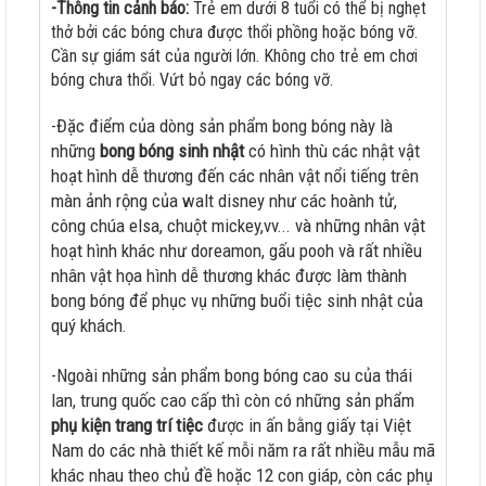
-Thông tin cảnh báo:
Trẻ em dưới 8 tuổi có thể bị nghẹt
thở bởi các bóng chưa được thổi phồng hoặc bóng vỡ.
Cần sự giám sát của người lớn. Không cho trẻ em chơi
bóng chưa thổi. Vứt bỏ ngay các bóng vỡ.
-Đặc điểm của dòng sản phẩm bong bóng này là
những
bong bóng sinh nhật
có hình thù các nhật vật
hoạt hình dễ thương đến các nhân vật nổi tiếng trên
màn ảnh rộng của walt disney như các hoành tử,
công chúa elsa, chuột mickey,vv... và những nhân vật
hoạt hình khác như doreamon, gấu pooh và rất nhiều
nhân vật họa hình dễ thương khác được làm thành
bong bóng để phục vụ những buổi tiệc sinh nhật của
quý khách.
-Ngoài những sản phẩm bong bóng cao su của thái
lan, trung quốc cao cấp thì còn có những sản phẩm
phụ kiện trang trí tiệc
được in ấn bằng giấy tại Việt
Nam do các nhà thiết kế mỗi năm ra rất nhiều mẫu mã
khác nhau theo chủ đề hoặc 12 con giáp, còn các phụ