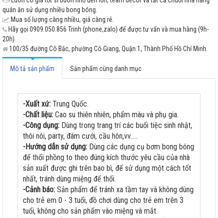
quán ăn sử dụng nhiều bong bóng.
Mua số lượng càng nhiều, giá càng rẻ.
Hãy gọi 0909.050.856 Trinh (phone,zalo) để được tư vấn và mua hàng (9h-
20h).
100/35 đường Cô Bắc, phường Cô Giang, Quận 1, Thành Phố Hồ Chí Minh.
Mô tả sản phẩm
Sản phẩm cùng danh mục
-Xuất xứ:
Trung Quốc.
-Chất liệu:
Cao su thiên nhiên, phẩm màu và phụ gia.
-Công dụng:
Dùng trong trang trí các buổi tiệc sinh nhật,
thôi nôi, party, đám cưới, cầu hôn,vv.....
-Hướng dẫn sử dụng:
Dùng các dụng cụ bơm bong bóng
để thổi phồng to theo đúng kích thước yêu cầu của nhà
sản xuất được ghi trên bao bì, để sử dụng một cách tốt
nhất, tránh dùng miệng để thổi.
-Cảnh báo:
Sản phẩm để tránh xa tầm tay và không dùng
cho trẻ em 0 - 3 tuổi, đồ chơi dùng cho trẻ em trên 3
tuổi, không cho sản phẩm vào miệng và mắt.