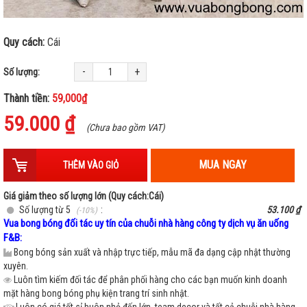
Quy cách:
Cái
-
+
Số lượng:
Thành tiền:
59,000₫
59.000 ₫
(Chưa bao gồm VAT)
MUA NGAY
THÊM VÀO GIỎ
Giá giảm theo số lượng lớn (Quy cách:Cái)
Số lượng từ 5
:
53.100 ₫
(-10%)
Vua bong bóng đối tác uy tín của chuỗi nhà hàng công ty dịch vụ ăn uống
F&B:
Bong bóng sản xuất và nhập trực tiếp, mẫu mã đa dạng cập nhật thường
xuyên.
Luôn tìm kiếm đối tác để phân phối hàng cho các bạn muốn kinh doanh
mặt hàng bong bóng phụ kiện trang trí sinh nhật.
Luôn có giá tốt sỉ buôn nhỏ đến lớn, team decor và tất cả chuỗi nhà hàng