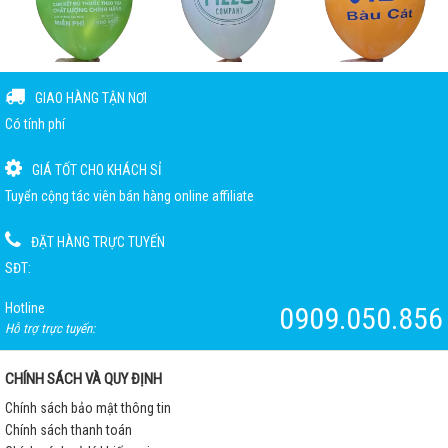
GIAO HÀNG TẬN NƠI
Có tính phí
GIÁ TỐT CHO KHÁCH SỈ
Tuyển cộng tác viên bán hàng online affiliate
ĐẶT HÀNG TRỰC TUYẾN
SĐT:
Hotline
0909.050.856
Hỗ trợ trực tuyến:
CHÍNH SÁCH VÀ QUY ĐỊNH
Chính sách bảo mật thông tin
Chính sách thanh toán