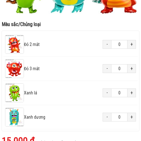
Màu sắc/Chủng loại
-
+
Đỏ 2 mắt
-
+
Đỏ 3 mắt
-
+
Xanh lá
-
+
Xanh dương
15.000 ₫