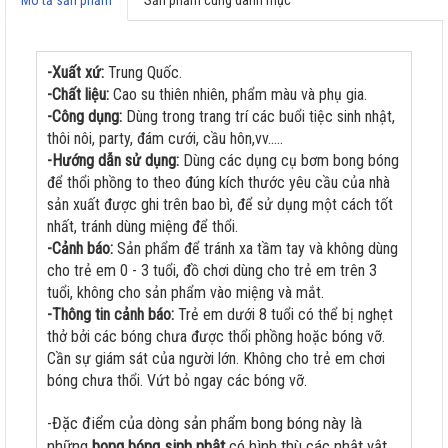
-Xuất xứ:
Trung Quốc.
-Chất liệu:
Cao su thiên nhiên, phẩm màu và phụ gia.
-Công dụng:
Dùng trong trang trí các buổi tiệc sinh nhật,
thôi nôi, party, đám cưới, cầu hôn,vv.....
-Hướng dẫn sử dụng:
Dùng các dụng cụ bơm bong bóng
để thổi phồng to theo đúng kích thước yêu cầu của nhà
sản xuất được ghi trên bao bì, để sử dụng một cách tốt
nhất, tránh dùng miệng để thổi.
-Cảnh báo:
Sản phẩm để tránh xa tầm tay và không dùng
cho trẻ em 0 - 3 tuổi, đồ chơi dùng cho trẻ em trên 3
tuổi, không cho sản phẩm vào miệng và mắt.
-Thông tin cảnh báo:
Trẻ em dưới 8 tuổi có thể bị nghẹt
thở bởi các bóng chưa được thổi phồng hoặc bóng vỡ.
Cần sự giám sát của người lớn. Không cho trẻ em chơi
bóng chưa thổi. Vứt bỏ ngay các bóng vỡ.
-Đặc điểm của dòng sản phẩm bong bóng này là
những
bong bóng sinh nhật
có hình thù các nhật vật