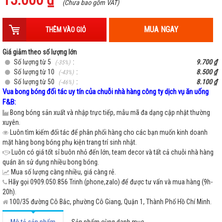
-
+
Hồng
(Chưa bao gồm VAT)
MUA NGAY
THÊM VÀO GIỎ
Giá giảm theo số lượng lớn
Số lượng từ 5
:
9.700 ₫
(-35%)
Số lượng từ 10
:
8.500 ₫
(-43%)
Số lượng từ 50
:
8.100 ₫
(-46%)
Vua bong bóng đối tác uy tín của chuỗi nhà hàng công ty dịch vụ ăn uống
F&B:
Bong bóng sản xuất và nhập trực tiếp, mẫu mã đa dạng cập nhật thường
xuyên.
Luôn tìm kiếm đối tác để phân phối hàng cho các bạn muốn kinh doanh
mặt hàng bong bóng phụ kiện trang trí sinh nhật.
Luôn có giá tốt sỉ buôn nhỏ đến lớn, team decor và tất cả chuỗi nhà hàng
quán ăn sử dụng nhiều bong bóng.
Mua số lượng càng nhiều, giá càng rẻ.
Hãy gọi 0909.050.856 Trinh (phone,zalo) để được tư vấn và mua hàng (9h-
20h).
100/35 đường Cô Bắc, phường Cô Giang, Quận 1, Thành Phố Hồ Chí Minh.
Mô tả sản phẩm
Sản phẩm cùng danh mục