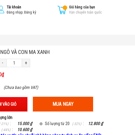
Tài khoản
Giỏ hàng của bạn
Đăng nhập
,
Đăng ký
Vận chuyển toàn quốc
 NGÔ VÀ CON MA XANH
-
+
0₫
₫
(Chưa bao gồm VAT)
MUA NGAY
 VÀO GIỎ
ượng lớn
:
15.000 ₫
Số lượng từ 20
:
12.800 ₫
(-21%)
(-32%)
:
10.600 ₫
(-44%)