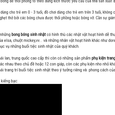
ng để thổi phồng to theo đúng kích thước yêu cầu của nhà sản xuất đư
ùng cho trẻ em 0 - 3 tuổi, đồ chơi dùng cho trẻ em trên 3 tuổi, không
nghẹt thở bởi các bóng chưa được thổi phồng hoặc bóng vỡ. Cần sự giám
à những
bong bóng sinh nhật
có hình thù các nhật vật hoạt hình dễ th
a elsa, chuột mickey,vv... và những nhân vật hoạt hình khác như dor
c vụ những buổi tiệc sinh nhật của quý khách.
ái lan, trung quốc cao cấp thì còn có những sản phẩm
phụ kiện trang
ác nhau theo chủ đề hoặc 12 con giáp, còn các phụ kiện nho nhỏ khác
 mái trang trí buổi tiệc sinh nhật theo ý tưởng riêng và phong cách củ
 kiếng bạc: