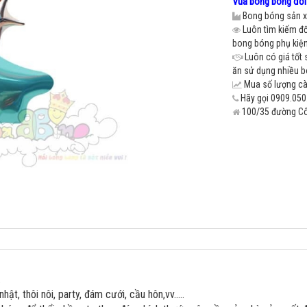
Vua bong bóng đối 
Bong bóng sản xu
Luôn tìm kiếm đố
bong bóng phụ kiện 
Luôn có giá tốt 
ăn sử dụng nhiều 
Mua số lượng càn
Hãy gọi 0909.050.
100/35 đường Cô 
.
hật, thôi nôi, party, đám cưới, cầu hôn,vv.....