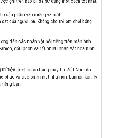
ợc ghi trên bao bì, để sử dụng một cách tốt nhất,
 cho sản phẩm vào miệng và mắt.
 sát của người lớn. Không cho trẻ em chơi bóng
ương đến các nhân vật nổi tiếng trên màn ảnh
eamon, gấu pooh và rất nhiều nhân vật họa hình
 trí tiệc
được in ấn bằng giấy tại Việt Nam do
 phục vụ tiệc sinh nhật như nón, banner, kèn, ly
a riêng bạn.