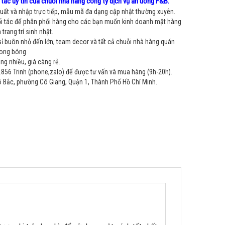
tác uy tín của chuỗi nhà hàng công ty dịch vụ ăn uống F&B:
ất và nhập trực tiếp, mẫu mã đa dạng cập nhật thường xuyên.
i tác để phân phối hàng cho các bạn muốn kinh doanh mặt hàng
trang trí sinh nhật.
sỉ buôn nhỏ đến lớn, team decor và tất cả chuỗi nhà hàng quán
bong bóng.
g nhiều, giá càng rẻ.
856 Trinh (phone,zalo) để được tư vấn và mua hàng (9h-20h).
Bắc, phường Cô Giang, Quận 1, Thành Phố Hồ Chí Minh.