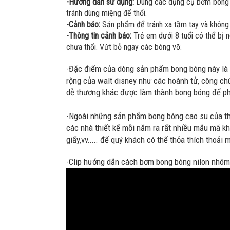
-Hướng dẫn sử dụng:
Dùng các dụng cụ bơm bong bó
tránh dùng miệng để thổi.
-Cảnh báo:
Sản phẩm để tránh xa tầm tay và không d
-Thông tin cảnh báo:
Trẻ em dưới 8 tuổi có thể bị 
chưa thổi. Vứt bỏ ngay các bóng vỡ.
-Đặc điểm của dòng sản phẩm bong bóng này l
rộng của walt disney như các hoành tử, công chú
dễ thương khác được làm thành bong bóng để phụ
-Ngoài những sản phẩm bong bóng cao su của th
các nhà thiết kế mỗi năm ra rất nhiều mẫu mã kh
giấy,vv..... để quý khách có thể thỏa thích thoải
-Clip hướng dẫn cách bơm bong bóng nilon nhôm