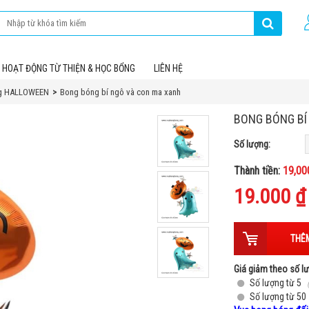
HOẠT ĐỘNG TỪ THIỆN & HỌC BỔNG
LIÊN HỆ
g HALLOWEEN
Bong bóng bí ngô và con ma xanh
BONG BÓNG BÍ
Số lượng:
Thành tiền:
19,00
19.000 
THÊM
Giá giảm theo số l
Số lượng từ 5
Số lượng từ 50