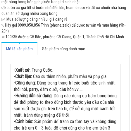
mặt hàng bong bóng phụ kiện trang trí sinh nhật.
Luôn có giá tốt sỉ buôn nhỏ đến lớn, team decor và tất cả chuỗi nhà hàng
quán ăn sử dụng nhiều bong bóng.
Mua số lượng càng nhiều, giá càng rẻ.
Hãy gọi 0909.050.856 Trinh (phone,zalo) để được tư vấn và mua hàng (9h-
20h).
100/35 đường Cô Bắc, phường Cô Giang, Quận 1, Thành Phố Hồ Chí Minh.
Mô tả sản phẩm
Sản phẩm cùng danh mục
-Xuất xứ:
Trung Quốc.
-Chất liệu:
Cao su thiên nhiên, phẩm màu và phụ gia.
-Công dụng:
Dùng trong trang trí các buổi tiệc sinh nhật,
thôi nôi, party, đám cưới, cầu hôn,vv.....
-Hướng dẫn sử dụng:
Dùng các dụng cụ bơm bong bóng
để thổi phồng to theo đúng kích thước yêu cầu của nhà
sản xuất được ghi trên bao bì, để sử dụng một cách tốt
nhất, tránh dùng miệng để thổi.
-Cảnh báo:
Sản phẩm để tránh xa tầm tay và không dùng
cho trẻ em 0 - 3 tuổi, đồ chơi dùng cho trẻ em trên 3