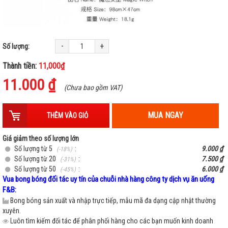
-
+
Số lượng:
Thành tiền:
11,000₫
11.000 ₫
(Chưa bao gồm VAT)
MUA NGAY
THÊM VÀO GIỎ
Giá giảm theo số lượng lớn
Số lượng từ 5
:
9.000 ₫
(-18%)
Số lượng từ 20
:
7.500 ₫
(-31%)
Số lượng từ 50
:
6.000 ₫
(-45%)
Vua bong bóng đối tác uy tín của chuỗi nhà hàng công ty dịch vụ ăn uống
F&B:
Bong bóng sản xuất và nhập trực tiếp, mẫu mã đa dạng cập nhật thường
xuyên.
Luôn tìm kiếm đối tác để phân phối hàng cho các bạn muốn kinh doanh