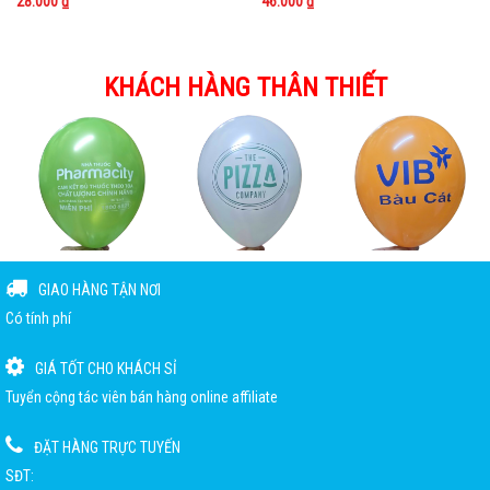
28.000 ₫
46.000 ₫
KHÁCH HÀNG THÂN THIẾT
GIAO HÀNG TẬN NƠI
Có tính phí
GIÁ TỐT CHO KHÁCH SỈ
Tuyển cộng tác viên bán hàng online affiliate
ĐẶT HÀNG TRỰC TUYẾN
SĐT: