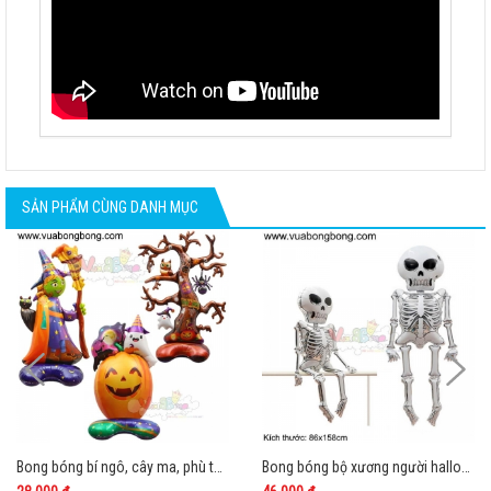
SẢN PHẨM CÙNG DANH MỤC
Bong bóng bí ngô, cây ma, phù thủy halloween 4D cao cấp
Bong bóng bộ xương người halloween size lớn