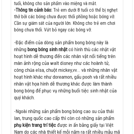
tuổi, không cho sản phẩm vào miệng và mắt.
-Thông tin cảnh báo:
Trẻ em dưới 8 tuổi có thể bị nghẹt
thở bởi các bóng chưa được thổi phồng hoặc bóng vỡ.
Cần sự giám sát của người lớn. Không cho trẻ em chơi
bóng chưa thổi. Vứt bỏ ngay các bóng vỡ.
-Đặc điểm của dòng sản phẩm bong bóng này là
những
bong bóng sinh nhật
có hình thù các nhật vật
hoạt hình dễ thương đến các nhân vật nổi tiếng trên
màn ảnh rộng của walt disney như các hoành tử,
công chúa elsa, chuột mickey,vv... và những nhân vật
hoạt hình khác như doreamon, gấu pooh và rất nhiều
nhân vật họa hình dễ thương khác được làm thành
bong bóng để phục vụ những buổi tiệc sinh nhật của
quý khách.
-Ngoài những sản phẩm bong bóng cao su của thái
lan, trung quốc cao cấp thì còn có những sản phẩm
phụ kiện trang trí tiệc
được in ấn bằng giấy tại Việt
Nam do các nhà thiết kế mỗi năm ra rất nhiều mẫu mã