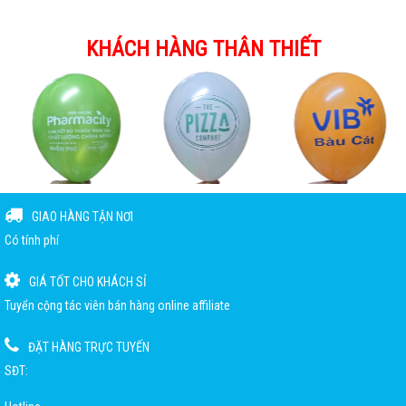
KHÁCH HÀNG THÂN THIẾT
GIAO HÀNG TẬN NƠI
Có tính phí
GIÁ TỐT CHO KHÁCH SỈ
Tuyển cộng tác viên bán hàng online affiliate
ĐẶT HÀNG TRỰC TUYẾN
SĐT: