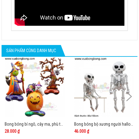
SẢN PHẨM CÙNG DANH MỤC
Bong bóng bí ngô, cây ma, phù thủy halloween 4D cao cấp
Bong bóng bộ xương người halloween size lớn
28.000 ₫
46.000 ₫