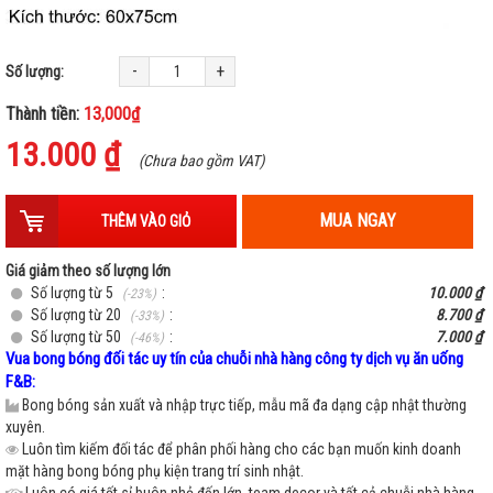
-
+
Số lượng:
Thành tiền:
13,000₫
13.000 ₫
(Chưa bao gồm VAT)
MUA NGAY
THÊM VÀO GIỎ
Giá giảm theo số lượng lớn
Số lượng từ 5
:
10.000 ₫
(-23%)
Số lượng từ 20
:
8.700 ₫
(-33%)
Số lượng từ 50
:
7.000 ₫
(-46%)
Vua bong bóng đối tác uy tín của chuỗi nhà hàng công ty dịch vụ ăn uống
F&B:
Bong bóng sản xuất và nhập trực tiếp, mẫu mã đa dạng cập nhật thường
xuyên.
Luôn tìm kiếm đối tác để phân phối hàng cho các bạn muốn kinh doanh
mặt hàng bong bóng phụ kiện trang trí sinh nhật.
Luôn có giá tốt sỉ buôn nhỏ đến lớn, team decor và tất cả chuỗi nhà hàng