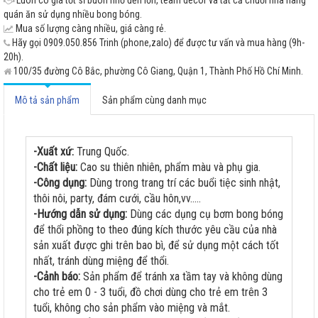
quán ăn sử dụng nhiều bong bóng.
Mua số lượng càng nhiều, giá càng rẻ.
Hãy gọi 0909.050.856 Trinh (phone,zalo) để được tư vấn và mua hàng (9h-
20h).
100/35 đường Cô Bắc, phường Cô Giang, Quận 1, Thành Phố Hồ Chí Minh.
Mô tả sản phẩm
Sản phẩm cùng danh mục
-Xuất xứ:
Trung Quốc.
-Chất liệu:
Cao su thiên nhiên, phẩm màu và phụ gia.
-Công dụng:
Dùng trong trang trí các buổi tiệc sinh nhật,
thôi nôi, party, đám cưới, cầu hôn,vv.....
-Hướng dẫn sử dụng:
Dùng các dụng cụ bơm bong bóng
để thổi phồng to theo đúng kích thước yêu cầu của nhà
sản xuất được ghi trên bao bì, để sử dụng một cách tốt
nhất, tránh dùng miệng để thổi.
-Cảnh báo:
Sản phẩm để tránh xa tầm tay và không dùng
cho trẻ em 0 - 3 tuổi, đồ chơi dùng cho trẻ em trên 3
tuổi, không cho sản phẩm vào miệng và mắt.