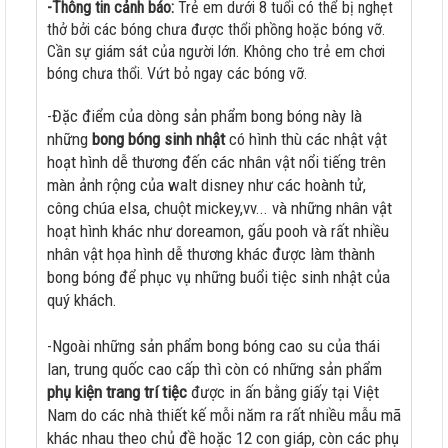
-Thông tin cảnh báo:
Trẻ em dưới 8 tuổi có thể bị nghẹt
thở bởi các bóng chưa được thổi phồng hoặc bóng vỡ.
Cần sự giám sát của người lớn. Không cho trẻ em chơi
bóng chưa thổi. Vứt bỏ ngay các bóng vỡ.
-Đặc điểm của dòng sản phẩm bong bóng này là
những
bong bóng sinh nhật
có hình thù các nhật vật
hoạt hình dễ thương đến các nhân vật nổi tiếng trên
màn ảnh rộng của walt disney như các hoành tử,
công chúa elsa, chuột mickey,vv... và những nhân vật
hoạt hình khác như doreamon, gấu pooh và rất nhiều
nhân vật họa hình dễ thương khác được làm thành
bong bóng để phục vụ những buổi tiệc sinh nhật của
quý khách.
-Ngoài những sản phẩm bong bóng cao su của thái
lan, trung quốc cao cấp thì còn có những sản phẩm
phụ kiện trang trí tiệc
được in ấn bằng giấy tại Việt
Nam do các nhà thiết kế mỗi năm ra rất nhiều mẫu mã
khác nhau theo chủ đề hoặc 12 con giáp, còn các phụ