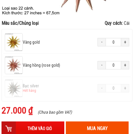
Màu sắc/Chủng loại
Quy cách:
Cái
-
+
Vàng gold
-
+
Vàng hồng (rose gold)
Bạc silver
-
+
Hết hàng
27.000 ₫
(Chưa bao gồm VAT)
MUA NGAY
THÊM VÀO GIỎ