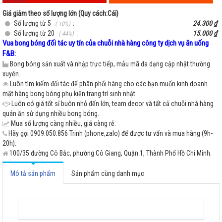
Giá giảm theo số lượng lớn (Quy cách:Cái)
Số lượng từ 5
:
24.300 ₫
(-10%)
Số lượng từ 20
:
15.000 ₫
(-44%)
Vua bong bóng đối tác uy tín của chuỗi nhà hàng công ty dịch vụ ăn uống
F&B:
Bong bóng sản xuất và nhập trực tiếp, mẫu mã đa dạng cập nhật thường
xuyên.
Luôn tìm kiếm đối tác để phân phối hàng cho các bạn muốn kinh doanh
mặt hàng bong bóng phụ kiện trang trí sinh nhật.
Luôn có giá tốt sỉ buôn nhỏ đến lớn, team decor và tất cả chuỗi nhà hàng
quán ăn sử dụng nhiều bong bóng.
Mua số lượng càng nhiều, giá càng rẻ.
Hãy gọi 0909.050.856 Trinh (phone,zalo) để được tư vấn và mua hàng (9h-
20h).
100/35 đường Cô Bắc, phường Cô Giang, Quận 1, Thành Phố Hồ Chí Minh.
Mô tả sản phẩm
Sản phẩm cùng danh mục