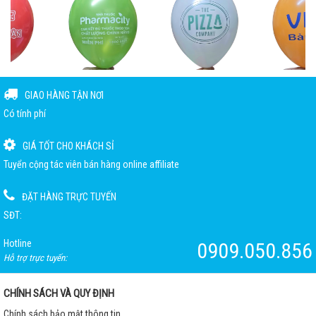
GIAO HÀNG TẬN NƠI
Có tính phí
GIÁ TỐT CHO KHÁCH SỈ
Tuyển cộng tác viên bán hàng online affiliate
ĐẶT HÀNG TRỰC TUYẾN
SĐT:
Hotline
0909.050.856
Hỗ trợ trực tuyến:
CHÍNH SÁCH VÀ QUY ĐỊNH
Chính sách bảo mật thông tin