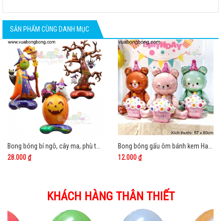
SẢN PHẨM CÙNG DANH MỤC
Bong bóng bí ngô, cây ma, phù thủy halloween 4D cao cấp
Bong bóng gấu ôm bánh kem Happy Birthday 3D
28.000 ₫
12.000 ₫
KHÁCH HÀNG THÂN THIẾT