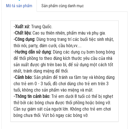
-
+
Champange chrome
Mô tả sản phẩm
Sản phẩm cùng danh mục
-Xuất xứ:
Trung Quốc.
-Chất liệu:
Cao su thiên nhiên, phẩm màu và phụ gia.
-Công dụng:
Dùng trong trang trí các buổi tiệc sinh nhật,
thôi nôi, party, đám cưới, cầu hôn,vv.....
-Hướng dẫn sử dụng:
Dùng các dụng cụ bơm bong bóng
để thổi phồng to theo đúng kích thước yêu cầu của nhà
sản xuất được ghi trên bao bì, để sử dụng một cách tốt
nhất, tránh dùng miệng để thổi.
-Cảnh báo:
Sản phẩm để tránh xa tầm tay và không dùng
cho trẻ em 0 - 3 tuổi, đồ chơi dùng cho trẻ em trên 3
tuổi, không cho sản phẩm vào miệng và mắt.
-Thông tin cảnh báo:
Trẻ em dưới 8 tuổi có thể bị nghẹt
thở bởi các bóng chưa được thổi phồng hoặc bóng vỡ.
Cần sự giám sát của người lớn. Không cho trẻ em chơi
bóng chưa thổi. Vứt bỏ ngay các bóng vỡ.