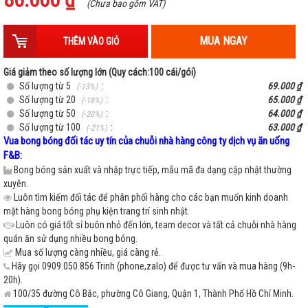
-
+
Hồng chrome
(Chưa bao gồm VAT)
MUA NGAY
THÊM VÀO GIỎ
-
+
Xanh lá chrome
Giá giảm theo số lượng lớn (Quy cách:100 cái/gói)
Số lượng từ 5
:
69.000 ₫
(-13%)
Số lượng từ 20
:
65.000 ₫
(-18%)
-
+
Xanh lá sáng chrome
Số lượng từ 50
:
64.000 ₫
(-20%)
Số lượng từ 100
:
63.000 ₫
(-21%)
Vua bong bóng đối tác uy tín của chuỗi nhà hàng công ty dịch vụ ăn uống
F&B:
-
+
Xanh dương chrome
Bong bóng sản xuất và nhập trực tiếp, mẫu mã đa dạng cập nhật thường
xuyên.
Luôn tìm kiếm đối tác để phân phối hàng cho các bạn muốn kinh doanh
mặt hàng bong bóng phụ kiện trang trí sinh nhật.
-
+
Tím chrome
Luôn có giá tốt sỉ buôn nhỏ đến lớn, team decor và tất cả chuỗi nhà hàng
quán ăn sử dụng nhiều bong bóng.
Mua số lượng càng nhiều, giá càng rẻ.
-
+
Vàng hồng rose gold chrome
Hãy gọi 0909.050.856 Trinh (phone,zalo) để được tư vấn và mua hàng (9h-
20h).
100/35 đường Cô Bắc, phường Cô Giang, Quận 1, Thành Phố Hồ Chí Minh.