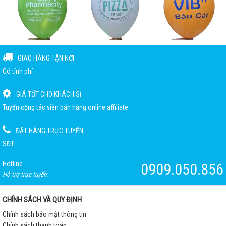
GIAO HÀNG TẬN NƠI
Có tính phí
GIÁ TỐT CHO KHÁCH SỈ
Tuyển cộng tác viên bán hàng online affiliate
ĐẶT HÀNG TRỰC TUYẾN
SĐT:
Hotline
0909.050.856
Hỗ trợ trực tuyến:
CHÍNH SÁCH VÀ QUY ĐỊNH
Chính sách bảo mật thông tin
Chính sách thanh toán