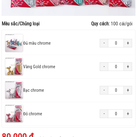
Màu sắc/Chủng loại
Quy cách:
100 cái/gói
-
+
Đủ màu chrome
-
+
Vàng Gold chrome
-
+
Bạc chrome
-
+
Đỏ chrome
80.000 ₫