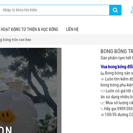
HOẠT ĐỘNG TỪ THIỆN & HỌC BỔNG
LIÊN HỆ
g bóng tròn con heo
BONG BÓNG T
Sản phẩm tạm hết 
Vua bong bóng đối 
Bong bóng sản xu
Luôn tìm kiếm đố
bong bóng phụ kiện 
Luôn có giá tốt 
ăn sử dụng nhiều 
Mua số lượng càn
Hãy gọi 0909.050.
100/35 đường Cô 
ON