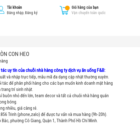
Tài khoản
Giỏ hàng của bạn
Đăng nhập
,
Đăng ký
Vận chuyển toàn quốc
RÒN CON HEO
hàng
tác uy tín của chuỗi nhà hàng công ty dịch vụ ăn uống F&B:
ất và nhập trực tiếp, mẫu mã đa dạng cập nhật thường xuyên.
i tác để phân phối hàng cho các bạn muốn kinh doanh mặt hàng
trang trí sinh nhật.
sỉ buôn nhỏ đến lớn, team decor và tất cả chuỗi nhà hàng quán
bong bóng.
g nhiều, giá càng rẻ.
856 Trinh (phone,zalo) để được tư vấn và mua hàng (9h-20h).
Bắc, phường Cô Giang, Quận 1, Thành Phố Hồ Chí Minh.