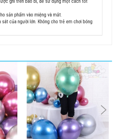
ợc ghi trên bao bì, để sử dụng một cách tốt
 cho sản phẩm vào miệng và mắt.
 sát của người lớn. Không cho trẻ em chơi bóng