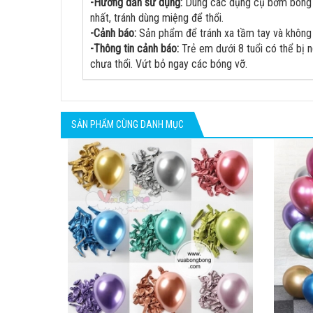
-Hướng dẫn sử dụng:
Dùng các dụng cụ bơm bong bó
nhất, tránh dùng miệng để thổi.
-Cảnh báo:
Sản phẩm để tránh xa tầm tay và không d
-Thông tin cảnh báo:
Trẻ em dưới 8 tuổi có thể bị 
chưa thổi. Vứt bỏ ngay các bóng vỡ.
SẢN PHẨM CÙNG DANH MỤC