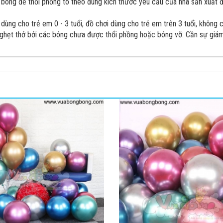
ng để thổi phồng to theo đúng kích thước yêu cầu của nhà sản xuất đư
ùng cho trẻ em 0 - 3 tuổi, đồ chơi dùng cho trẻ em trên 3 tuổi, không
nghẹt thở bởi các bóng chưa được thổi phồng hoặc bóng vỡ. Cần sự giám