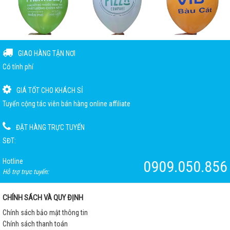
GIAO HÀNG TẬN NƠI
Có tính phí
GIÁ TỐT CHO KHÁCH SỈ
Tuyển cộng tác viên bán hàng online affiliate
ĐẶT HÀNG TRỰC TUYẾN
SĐT:
Hotline
0909.050.856
Hỗ trợ trực tuyến:
CHÍNH SÁCH VÀ QUY ĐỊNH
Chính sách bảo mật thông tin
Chính sách thanh toán