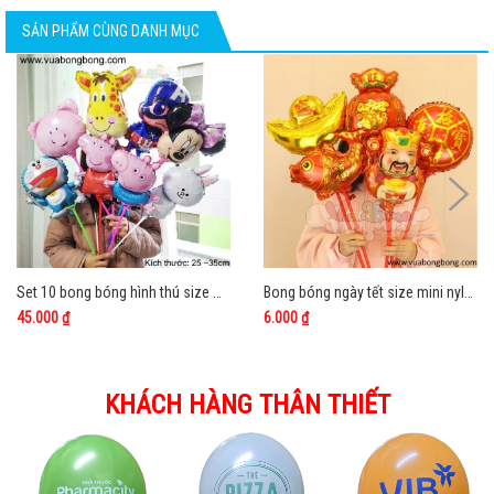
SẢN PHẨM CÙNG DANH MỤC
Set 10 bong bóng hình thú size mini kèm que
Bong bóng ngày tết size mini nylon nhôm kính bạc
45.000 ₫
6.000 ₫
KHÁCH HÀNG THÂN THIẾT