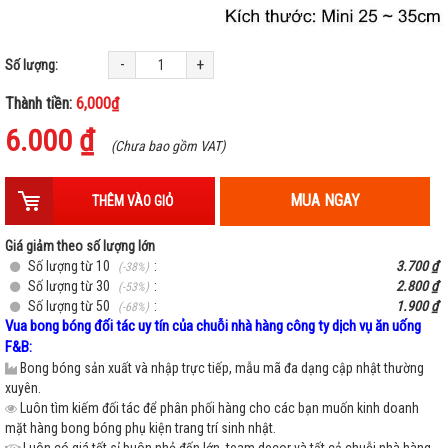
-
+
Số lượng:
Thành tiền:
6,000₫
6.000 ₫
(Chưa bao gồm VAT)
MUA NGAY
THÊM VÀO GIỎ
Giá giảm theo số lượng lớn
Số lượng từ 10
:
3.700 ₫
(-38%)
Số lượng từ 30
:
2.800 ₫
(-53%)
Số lượng từ 50
:
1.900 ₫
(-68%)
Vua bong bóng đối tác uy tín của chuỗi nhà hàng công ty dịch vụ ăn uống
F&B:
Bong bóng sản xuất và nhập trực tiếp, mẫu mã đa dạng cập nhật thường
xuyên.
Luôn tìm kiếm đối tác để phân phối hàng cho các bạn muốn kinh doanh
mặt hàng bong bóng phụ kiện trang trí sinh nhật.
Luôn có giá tốt sỉ buôn nhỏ đến lớn, team decor và tất cả chuỗi nhà hàng