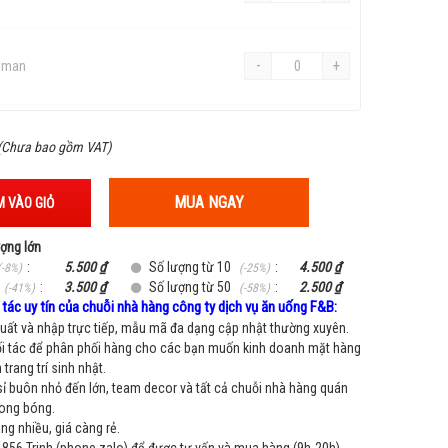
-
+
r man
-
+
(Chưa bao gồm VAT)
MUA NGAY
 VÀO GIỎ
ượng lớn
:
5.500 ₫
Số lượng từ 10
:
4.500 ₫
(-8%)
(-25%)
:
3.500 ₫
Số lượng từ 50
:
2.500 ₫
(-41%)
(-58%)
tác uy tín của chuỗi nhà hàng công ty dịch vụ ăn uống F&B:
ất và nhập trực tiếp, mẫu mã đa dạng cập nhật thường xuyên.
i tác để phân phối hàng cho các bạn muốn kinh doanh mặt hàng
trang trí sinh nhật.
sỉ buôn nhỏ đến lớn, team decor và tất cả chuỗi nhà hàng quán
bong bóng.
g nhiều, giá càng rẻ.