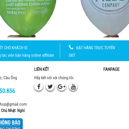
ỐT CHO KHÁCH SỈ
ĐẶT HÀNG TRỰC TUYẾN
tác viên bán hàng online affiliate
SĐT:
LIÊN KẾT
FANPAGE
c, Cầu Ông
Hãy kết nối với chúng tôi.
50.856
shop@gmail.com
; Chủ Nhật: Nghỉ.