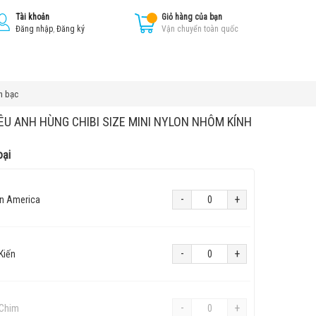
Tài khoản
Giỏ hàng của bạn
Đăng nhập
,
Đăng ký
Vận chuyển toàn quốc
h bạc
ÊU ANH HÙNG CHIBI SIZE MINI NYLON NHÔM KÍNH
oại
-
+
n America
-
+
Kiến
-
+
 Chim