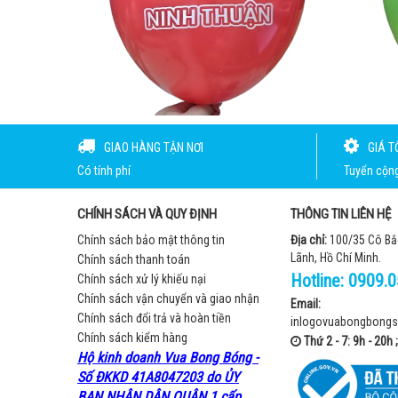
GIAO HÀNG TẬN NƠI
GIÁ T
Có tính phí
Tuyển cộng 
CHÍNH SÁCH VÀ QUY ĐỊNH
THÔNG TIN LIÊN HỆ
Chính sách bảo mật thông tin
Địa chỉ:
100/35 Cô Bắ
Lãnh, Hồ Chí Minh.
Chính sách thanh toán
Hotline:
0909.0
Chính sách xử lý khiếu nại
Chính sách vận chuyển và giao nhận
Email:
Chính sách đổi trả và hoàn tiền
inlogovuabongbong
Chính sách kiểm hàng
Thứ 2 - 7: 9h - 20h 
Hộ kinh doanh Vua Bong Bóng -
Số ĐKKD 41A8047203 do ỦY
BAN NHÂN DÂN QUẬN 1 cấp