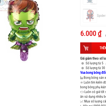
Spide
6.000 ₫
Hulk
THÊM
Giá giảm theo số l
Số lượng từ 5
Số lượng từ 30
Vua bong bóng đối 
Bong bóng sản xu
Luôn tìm kiếm đố
bong bóng phụ kiện 
Luôn có giá tốt 
ăn sử dụng nhiều 
Mua số lượng càn