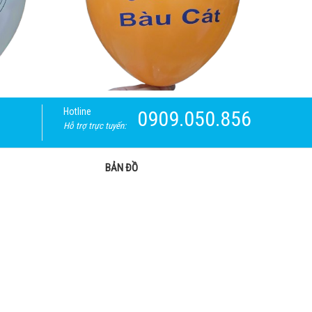
Hotline
0909.050.856
Hỗ trợ trực tuyến:
BẢN ĐỒ