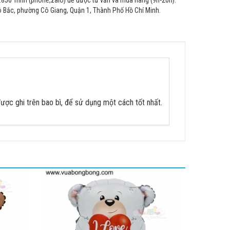
856 Trinh (phone,zalo) để được tư vấn và mua hàng (9h-20h).
Bắc, phường Cô Giang, Quận 1, Thành Phố Hồ Chí Minh.
ợc ghi trên bao bì, để sử dụng một cách tốt nhất.