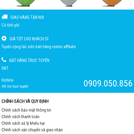
GIAO HÀNG TẬN NƠI
Có tính phí
GIÁ TỐT CHO KHÁCH SỈ
Tuyển cộng tác viên bán hàng online affiliate
ĐẶT HÀNG TRỰC TUYẾN
SĐT:
Hotline
0909.050.856
Hỗ trợ trực tuyến:
CHÍNH SÁCH VÀ QUY ĐỊNH
Chính sách bảo mật thông tin
Chính sách thanh toán
Chính sách xử lý khiếu nại
Chính sách vận chuyển và giao nhận