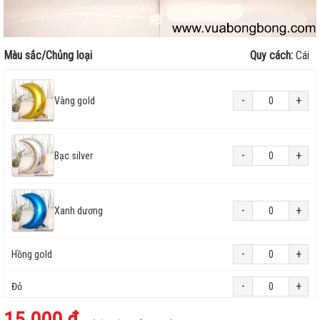
Màu sắc/Chủng loại
Quy cách:
Cái
-
+
Vàng gold
-
+
Bạc silver
-
+
Xanh dương
-
+
Hồng gold
-
+
Đỏ
15.000 ₫