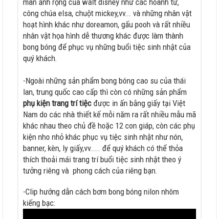
màn ảnh rộng của walt disney như các hoành tử,
công chúa elsa, chuột mickey,vv... và những nhân vật
hoạt hình khác như doreamon, gấu pooh và rất nhiều
nhân vật họa hình dễ thương khác được làm thành
bong bóng để phục vụ những buổi tiệc sinh nhật của
quý khách.
-Ngoài những sản phẩm bong bóng cao su của thái
lan, trung quốc cao cấp thì còn có những sản phẩm
phụ kiện trang trí tiệc
được in ấn bằng giấy tại Việt
Nam do các nhà thiết kế mỗi năm ra rất nhiều mẫu mã
khác nhau theo chủ đề hoặc 12 con giáp, còn các phụ
kiện nho nhỏ khác phục vụ tiệc sinh nhật như nón,
banner, kèn, ly giấy,vv..... để quý khách có thể thỏa
thích thoải mái trang trí buổi tiệc sinh nhật theo ý
tưởng riêng và phong cách của riêng bạn.
-Clip hướng dẫn cách bơm bong bóng nilon nhôm
kiếng bạc: