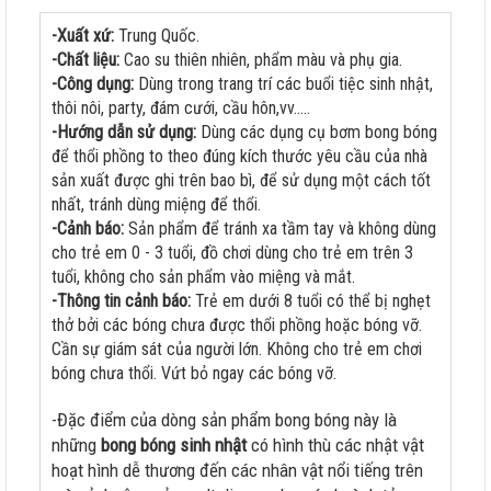
-Xuất xứ:
Trung Quốc.
-Chất liệu:
Cao su thiên nhiên, phẩm màu và phụ gia.
-Công dụng:
Dùng trong trang trí các buổi tiệc sinh nhật,
thôi nôi, party, đám cưới, cầu hôn,vv.....
-Hướng dẫn sử dụng:
Dùng các dụng cụ bơm bong bóng
để thổi phồng to theo đúng kích thước yêu cầu của nhà
sản xuất được ghi trên bao bì, để sử dụng một cách tốt
nhất, tránh dùng miệng để thổi.
-Cảnh báo:
Sản phẩm để tránh xa tầm tay và không dùng
cho trẻ em 0 - 3 tuổi, đồ chơi dùng cho trẻ em trên 3
tuổi, không cho sản phẩm vào miệng và mắt.
-Thông tin cảnh báo:
Trẻ em dưới 8 tuổi có thể bị nghẹt
thở bởi các bóng chưa được thổi phồng hoặc bóng vỡ.
Cần sự giám sát của người lớn. Không cho trẻ em chơi
bóng chưa thổi. Vứt bỏ ngay các bóng vỡ.
-Đặc điểm của dòng sản phẩm bong bóng này là
những
bong bóng sinh nhật
có hình thù các nhật vật
hoạt hình dễ thương đến các nhân vật nổi tiếng trên