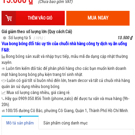
(Chưa bao gồm VAT)
MUA NGAY
THÊM VÀO GIỎ
Giá giảm theo số lượng lớn (Quy cách:Cái)
Số lượng từ 5
:
13.500 ₫
(-10%)
Vua bong bóng đối tác uy tín của chuỗi nhà hàng công ty dịch vụ ăn uống
F&B:
Bong bóng sản xuất và nhập trực tiếp, mẫu mã đa dạng cập nhật thường
xuyên.
Luôn tìm kiếm đối tác để phân phối hàng cho các bạn muốn kinh doanh
mặt hàng bong bóng phụ kiện trang trí sinh nhật.
Luôn có giá tốt sỉ buôn nhỏ đến lớn, team decor và tất cả chuỗi nhà hàng
quán ăn sử dụng nhiều bong bóng.
Mua số lượng càng nhiều, giá càng rẻ.
Hãy gọi 0909.050.856 Trinh (phone,zalo) để được tư vấn và mua hàng (9h-
20h).
100/35 đường Cô Bắc, phường Cô Giang, Quận 1, Thành Phố Hồ Chí Minh.
Mô tả sản phẩm
Sản phẩm cùng danh mục