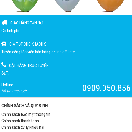
GIAO HÀNG TẬN NƠI
Có tính phí
GIÁ TỐT CHO KHÁCH SỈ
Tuyển cộng tác viên bán hàng online affiliate
ĐẶT HÀNG TRỰC TUYẾN
SĐT:
Hotline
0909.050.856
Hỗ trợ trực tuyến:
CHÍNH SÁCH VÀ QUY ĐỊNH
Chính sách bảo mật thông tin
Chính sách thanh toán
Chính sách xử lý khiếu nại