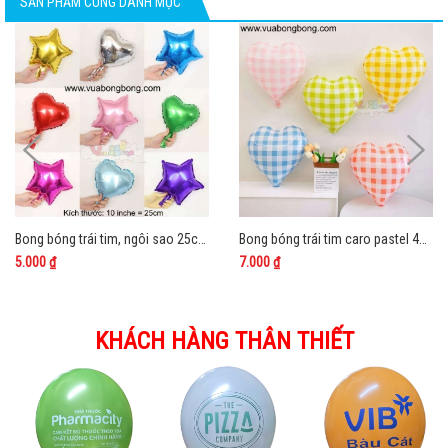
SẢN PHẨM CÙNG DANH MỤC
Bong bóng trái tim, ngôi sao 25cm nilon nhôm kiếng bạc
Bong bóng trái tim caro pastel 45cm nilon
5.000 ₫
7.000 ₫
KHÁCH HÀNG THÂN THIẾT