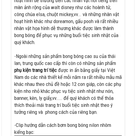
hoạt hình dễ thương đến các nhân vật nổi tiếng trên
màn ảnh rộng của walt disney như các hoành tử,
công chúa elsa, chuột mickey,vv... và những nhân vật
hoạt hình khác như doreamon, gấu pooh và rất nhiều
nhân vật họa hình dễ thương khác được làm thành
bong bóng để phục vụ những buổi tiệc sinh nhật của
quý khách.
-Ngoài những sản phẩm bong bóng cao su của thái
lan, trung quốc cao cấp thì còn có những sản phẩm
phụ kiện trang trí tiệc
được in ấn bằng giấy tại Việt
Nam do các nhà thiết kế mỗi năm ra rất nhiều mẫu mã
khác nhau theo chủ đề hoặc 12 con giáp, còn các phụ
kiện nho nhỏ khác phục vụ tiệc sinh nhật như nón,
banner, kèn, ly giấy,vv..... để quý khách có thể thỏa
thích thoải mái trang trí buổi tiệc sinh nhật theo ý
tưởng riêng và phong cách của riêng bạn.
-Clip hướng dẫn cách bơm bong bóng nilon nhôm
kiếng bạc: