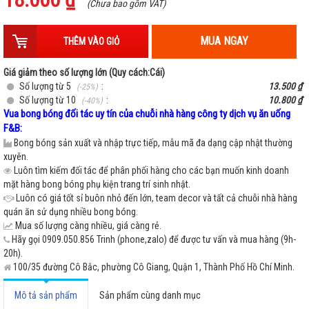
-
+
Đỏ + Bạc
(Chưa bao gồm VAT)
MUA NGAY
THÊM VÀO GIỎ
Hồng đậm
-
+
Hết hàng
Giá giảm theo số lượng lớn (Quy cách:Cái)
Số lượng từ 5
:
13.500 ₫
(-25%)
Số lượng từ 10
:
10.800 ₫
(-40%)
Dương nhạt
-
+
Vua bong bóng đối tác uy tín của chuỗi nhà hàng công ty dịch vụ ăn uống
Hết hàng
F&B:
Bong bóng sản xuất và nhập trực tiếp, mẫu mã đa dạng cập nhật thường
xuyên.
Luôn tìm kiếm đối tác để phân phối hàng cho các bạn muốn kinh doanh
mặt hàng bong bóng phụ kiện trang trí sinh nhật.
Luôn có giá tốt sỉ buôn nhỏ đến lớn, team decor và tất cả chuỗi nhà hàng
quán ăn sử dụng nhiều bong bóng.
Mua số lượng càng nhiều, giá càng rẻ.
Hãy gọi 0909.050.856 Trinh (phone,zalo) để được tư vấn và mua hàng (9h-
20h).
100/35 đường Cô Bắc, phường Cô Giang, Quận 1, Thành Phố Hồ Chí Minh.
Mô tả sản phẩm
Sản phẩm cùng danh mục