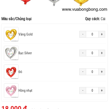
Màu sắc/Chủng loại
Quy cách:
Cái
-
+
Vàng Gold
-
+
Bạc Silver
-
+
Đỏ
-
+
Hồng nhạt
18.000 ₫