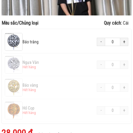
Màu sắc/Chủng loại
Quy cách:
Cái
-
+
Báo trắng
Ngựa Vằn
-
+
Hết hàng
Báo vàng
-
+
Hết hàng
Hổ Cọp
-
+
Hết hàng
28.000 ₫
Hươu cao cổ