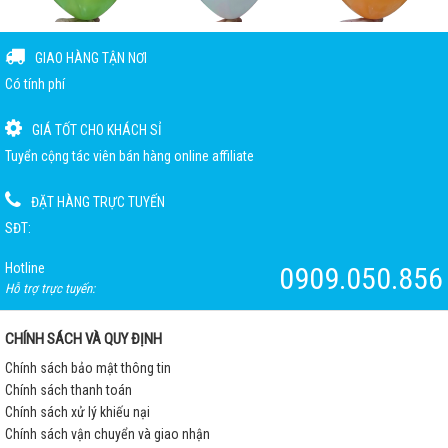
GIAO HÀNG TẬN NƠI
Có tính phí
GIÁ TỐT CHO KHÁCH SỈ
Tuyển cộng tác viên bán hàng online affiliate
ĐẶT HÀNG TRỰC TUYẾN
SĐT:
Hotline
0909.050.856
Hỗ trợ trực tuyến:
CHÍNH SÁCH VÀ QUY ĐỊNH
Chính sách bảo mật thông tin
Chính sách thanh toán
Chính sách xử lý khiếu nại
Chính sách vận chuyển và giao nhận