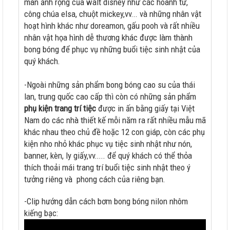
màn ảnh rộng của walt disney như các hoành tử,
công chúa elsa, chuột mickey,vv... và những nhân vật
hoạt hình khác như doreamon, gấu pooh và rất nhiều
nhân vật họa hình dễ thương khác được làm thành
bong bóng để phục vụ những buổi tiệc sinh nhật của
quý khách.
-Ngoài những sản phẩm bong bóng cao su của thái
lan, trung quốc cao cấp thì còn có những sản phẩm
phụ kiện trang trí tiệc
được in ấn bằng giấy tại Việt
Nam do các nhà thiết kế mỗi năm ra rất nhiều mẫu mã
khác nhau theo chủ đề hoặc 12 con giáp, còn các phụ
kiện nho nhỏ khác phục vụ tiệc sinh nhật như nón,
banner, kèn, ly giấy,vv..... để quý khách có thể thỏa
thích thoải mái trang trí buổi tiệc sinh nhật theo ý
tưởng riêng và phong cách của riêng bạn.
-Clip hướng dẫn cách bơm bong bóng nilon nhôm
kiếng bạc: