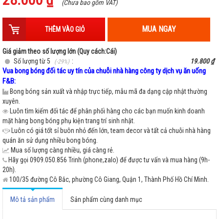
-
+
(Chưa bao gồm VAT)
Hết hàng
MUA NGAY
THÊM VÀO GIỎ
Giá giảm theo số lượng lớn (Quy cách:Cái)
Số lượng từ 5
:
19.800 ₫
(-29%)
Vua bong bóng đối tác uy tín của chuỗi nhà hàng công ty dịch vụ ăn uống
F&B:
Bong bóng sản xuất và nhập trực tiếp, mẫu mã đa dạng cập nhật thường
xuyên.
Luôn tìm kiếm đối tác để phân phối hàng cho các bạn muốn kinh doanh
mặt hàng bong bóng phụ kiện trang trí sinh nhật.
Luôn có giá tốt sỉ buôn nhỏ đến lớn, team decor và tất cả chuỗi nhà hàng
quán ăn sử dụng nhiều bong bóng.
Mua số lượng càng nhiều, giá càng rẻ.
Hãy gọi 0909.050.856 Trinh (phone,zalo) để được tư vấn và mua hàng (9h-
20h).
100/35 đường Cô Bắc, phường Cô Giang, Quận 1, Thành Phố Hồ Chí Minh.
Mô tả sản phẩm
Sản phẩm cùng danh mục