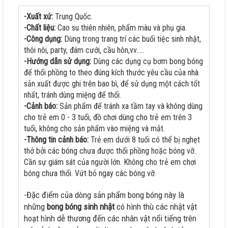
-Xuất xứ:
Trung Quốc.
-Chất liệu:
Cao su thiên nhiên, phẩm màu và phụ gia.
-Công dụng:
Dùng trong trang trí các buổi tiệc sinh nhật,
thôi nôi, party, đám cưới, cầu hôn,vv.....
-Hướng dẫn sử dụng:
Dùng các dụng cụ bơm bong bóng
để thổi phồng to theo đúng kích thước yêu cầu của nhà
sản xuất được ghi trên bao bì, để sử dụng một cách tốt
nhất, tránh dùng miệng để thổi.
-Cảnh báo:
Sản phẩm để tránh xa tầm tay và không dùng
cho trẻ em 0 - 3 tuổi, đồ chơi dùng cho trẻ em trên 3
tuổi, không cho sản phẩm vào miệng và mắt.
-Thông tin cảnh báo:
Trẻ em dưới 8 tuổi có thể bị nghẹt
thở bởi các bóng chưa được thổi phồng hoặc bóng vỡ.
Cần sự giám sát của người lớn. Không cho trẻ em chơi
bóng chưa thổi. Vứt bỏ ngay các bóng vỡ.
-Đặc điểm của dòng sản phẩm bong bóng này là
những
bong bóng sinh nhật
có hình thù các nhật vật
hoạt hình dễ thương đến các nhân vật nổi tiếng trên