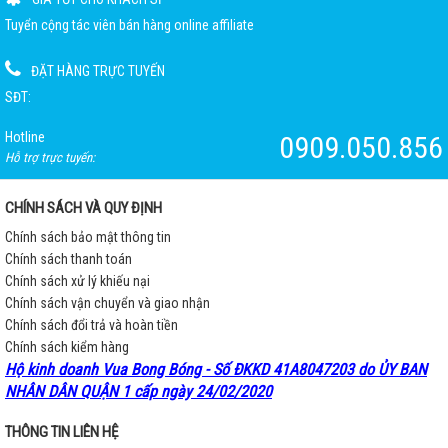
Tuyển cộng tác viên bán hàng online affiliate
ĐẶT HÀNG TRỰC TUYẾN
SĐT:
Hotline
0909.050.856
Hỗ trợ trực tuyến:
CHÍNH SÁCH VÀ QUY ĐỊNH
Chính sách bảo mật thông tin
Chính sách thanh toán
Chính sách xử lý khiếu nại
Chính sách vận chuyển và giao nhận
Chính sách đổi trả và hoàn tiền
Chính sách kiểm hàng
Hộ kinh doanh Vua Bong Bóng - Số ĐKKD 41A8047203 do ỦY BAN
NHÂN DÂN QUẬN 1 cấp ngày 24/02/2020
THÔNG TIN LIÊN HỆ