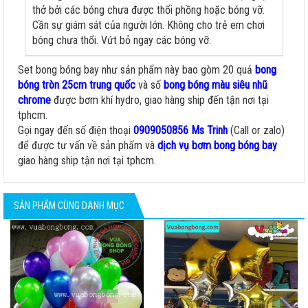
thở bởi các bóng chưa được thổi phồng hoặc bóng vỡ.
Cần sự giám sát của người lớn. Không cho trẻ em chơi
bóng chưa thổi. Vứt bỏ ngay các bóng vỡ.
Set bong bóng bay như sản phẩm này bao gòm 20 quả
bong
bóng tròn 25cm trung quốc
và số
bong bóng màu siêu nhũ
chrome
được bơm khí hydro, giao hàng ship đến tận nơi tại
tphcm.
Gọi ngay đến số điện thoại
0909050856 Ms Trinh
(Call or zalo)
để được tư vấn về sản phẩm và
dịch vụ bơm bong bóng bay
giao hàng ship tận nơi tại tphcm.
SẢN PHẨM CÙNG DANH MỤC