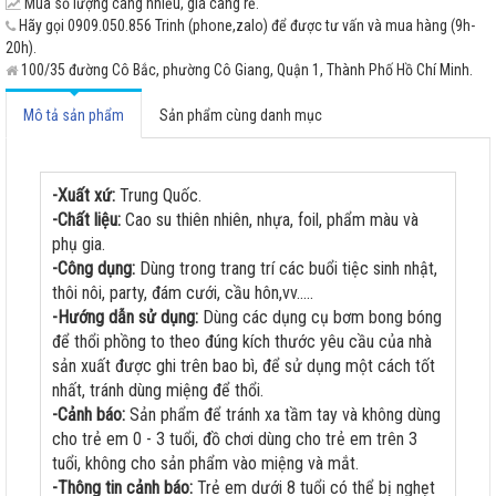
Mua số lượng càng nhiều, giá càng rẻ.
Hãy gọi 0909.050.856 Trinh (phone,zalo) để được tư vấn và mua hàng (9h-
20h).
100/35 đường Cô Bắc, phường Cô Giang, Quận 1, Thành Phố Hồ Chí Minh.
Mô tả sản phẩm
Sản phẩm cùng danh mục
-Xuất xứ:
Trung Quốc.
-Chất liệu:
Cao su thiên nhiên, nhựa, foil, phẩm màu và
phụ gia.
-Công dụng:
Dùng trong trang trí các buổi tiệc sinh nhật,
thôi nôi, party, đám cưới, cầu hôn,vv.....
-Hướng dẫn sử dụng:
Dùng các dụng cụ bơm bong bóng
để thổi phồng to theo đúng kích thước yêu cầu của nhà
sản xuất được ghi trên bao bì, để sử dụng một cách tốt
nhất, tránh dùng miệng để thổi.
-Cảnh báo:
Sản phẩm để tránh xa tầm tay và không dùng
cho trẻ em 0 - 3 tuổi, đồ chơi dùng cho trẻ em trên 3
tuổi, không cho sản phẩm vào miệng và mắt.
-Thông tin cảnh báo:
Trẻ em dưới 8 tuổi có thể bị nghẹt