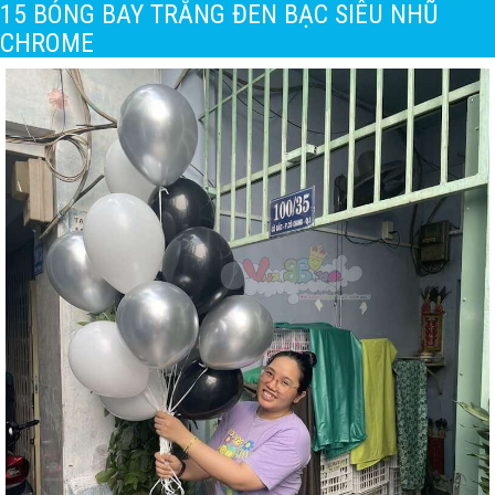
15 BÓNG BAY TRẮNG ĐEN BẠC SIÊU NHŨ
CHROME