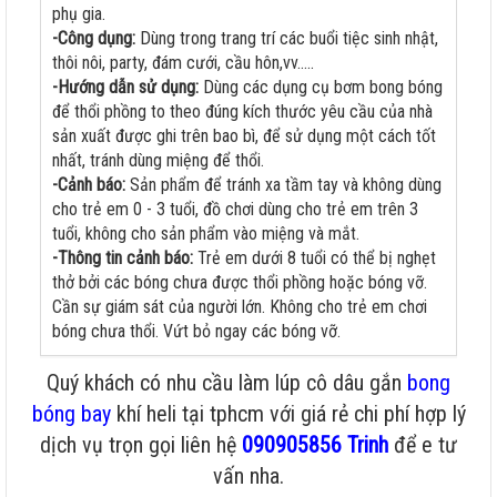
phụ gia.
-Công dụng:
Dùng trong trang trí các buổi tiệc sinh nhật,
thôi nôi, party, đám cưới, cầu hôn,vv.....
-Hướng dẫn sử dụng:
Dùng các dụng cụ bơm bong bóng
để thổi phồng to theo đúng kích thước yêu cầu của nhà
sản xuất được ghi trên bao bì, để sử dụng một cách tốt
nhất, tránh dùng miệng để thổi.
-Cảnh báo:
Sản phẩm để tránh xa tầm tay và không dùng
cho trẻ em 0 - 3 tuổi, đồ chơi dùng cho trẻ em trên 3
tuổi, không cho sản phẩm vào miệng và mắt.
-Thông tin cảnh báo:
Trẻ em dưới 8 tuổi có thể bị nghẹt
thở bởi các bóng chưa được thổi phồng hoặc bóng vỡ.
Cần sự giám sát của người lớn. Không cho trẻ em chơi
bóng chưa thổi. Vứt bỏ ngay các bóng vỡ.
Quý khách có nhu cầu làm lúp cô dâu gắn
bong
bóng bay
khí heli tại tphcm với giá rẻ chi phí hợp lý
dịch vụ trọn gọi liên hệ
090905856 Trinh
để e tư
vấn nha.