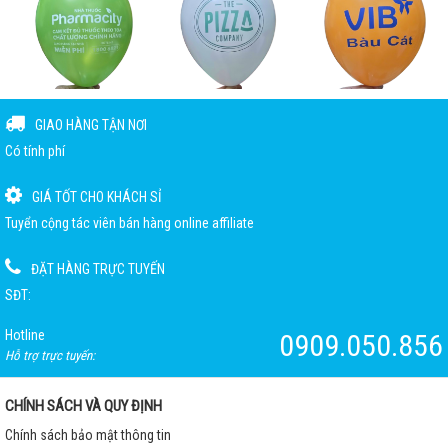
GIAO HÀNG TẬN NƠI
Có tính phí
GIÁ TỐT CHO KHÁCH SỈ
Tuyển cộng tác viên bán hàng online affiliate
ĐẶT HÀNG TRỰC TUYẾN
SĐT:
Hotline
0909.050.856
Hỗ trợ trực tuyến:
CHÍNH SÁCH VÀ QUY ĐỊNH
Chính sách bảo mật thông tin