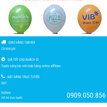
GIAO HÀNG TẬN NƠI
Có tính phí
GIÁ TỐT CHO KHÁCH SỈ
Tuyển cộng tác viên bán hàng online affiliate
ĐẶT HÀNG TRỰC TUYẾN
SĐT:
Hotline
0909.050.856
Hỗ trợ trực tuyến: