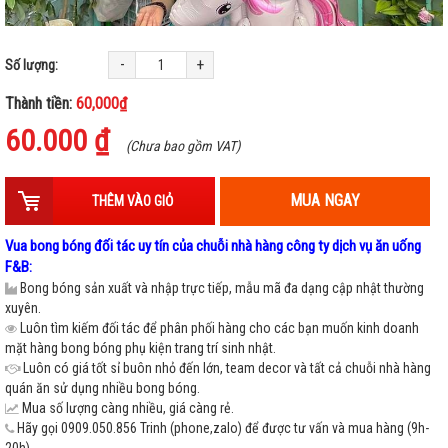
-
+
Số lượng:
Thành tiền:
60,000₫
60.000 ₫
(Chưa bao gồm VAT)
MUA NGAY
THÊM VÀO GIỎ
Vua bong bóng đối tác uy tín của chuỗi nhà hàng công ty dịch vụ ăn uống
F&B:
Bong bóng sản xuất và nhập trực tiếp, mẫu mã đa dạng cập nhật thường
xuyên.
Luôn tìm kiếm đối tác để phân phối hàng cho các bạn muốn kinh doanh
mặt hàng bong bóng phụ kiện trang trí sinh nhật.
Luôn có giá tốt sỉ buôn nhỏ đến lớn, team decor và tất cả chuỗi nhà hàng
quán ăn sử dụng nhiều bong bóng.
Mua số lượng càng nhiều, giá càng rẻ.
Hãy gọi 0909.050.856 Trinh (phone,zalo) để được tư vấn và mua hàng (9h-
20h).